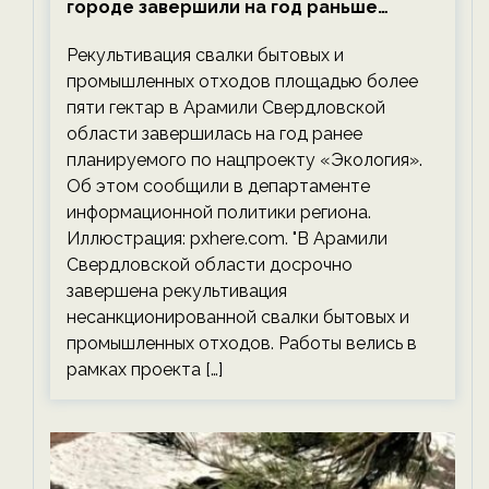
городе завершили на год раньше
планируемого срока — новости
Рекультивация свалки бытовых и
экологии на ECOportal
промышленных отходов площадью более
пяти гектар в Арамили Свердловской
области завершилась на год ранее
планируемого по нацпроекту «Экология».
Об этом сообщили в департаменте
информационной политики региона.
Иллюстрация: pxhere.com. "В Арамили
Свердловской области досрочно
завершена рекультивация
несанкционированной свалки бытовых и
промышленных отходов. Работы велись в
рамках проекта […]