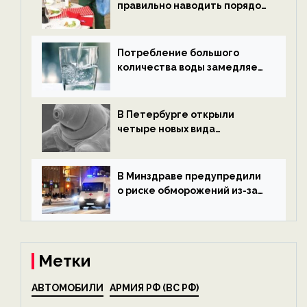
правильно наводить порядок
после Нового года — новости
экологии на ECOportal
Потребление большого
количества воды замедляет
старение — новости
экологии на ECOportal
В Петербурге открыли
четыре новых вида
микроскопических
беспозвоночных — новости
экологии на ECOportal
В Минздраве предупредили
о риске обморожений из-за
алкоголя — новости экологии
на ECOportal
Метки
АВТОМОБИЛИ
АРМИЯ РФ (ВС РФ)