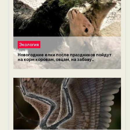
Экология
Новогодние елки после праздников пойдут
на корм коровам, овцам, на забаву
обезьянам, львам и леопардам — новости
экологии на ECOportal