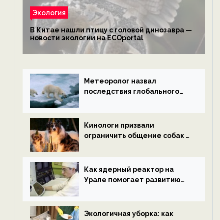
Экология
В Китае нашли птицу с головой динозавра —
новости экологии на ECOportal
Метеоролог назвал
последствия глобального
потепления к концу века —
новости экологии на
ECOportal
Кинологи призвали
ограничить общение собак с
нетрезвыми гостями —
новости экологии на
ECOportal
Как ядерный реактор на
Урале помогает развитию
водородной энергетики —
новости экологии на
ECOportal
Экологичная уборка: как