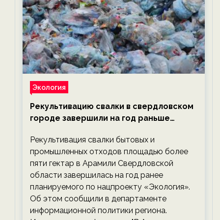
Экология
Рекультивацию свалки в свердловском
городе завершили на год раньше
планируемого срока — новости
Рекультивация свалки бытовых и
экологии на ECOportal
промышленных отходов площадью более
пяти гектар в Арамили Свердловской
области завершилась на год ранее
планируемого по нацпроекту «Экология».
Об этом сообщили в департаменте
информационной политики региона.