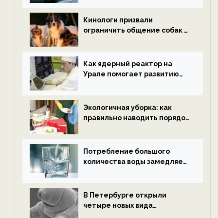
новости экологии на
ECOportal
Кинологи призвали
ограничить общение собак с
нетрезвыми гостями —
новости экологии на
ECOportal
Как ядерный реактор на
Урале помогает развитию
водородной энергетики —
новости экологии на
ECOportal
Экологичная уборка: как
правильно наводить порядок
после Нового года — новости
экологии на ECOportal
Потребление большого
количества воды замедляет
старение — новости
экологии на ECOportal
В Петербурге открыли
четыре новых вида
микроскопических