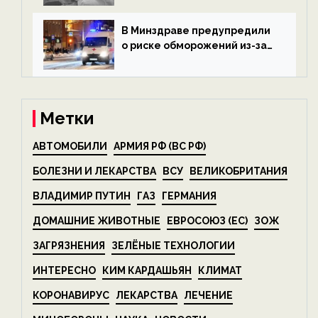
беспозвоночных — новости
экологии на ECOportal
В Минздраве предупредили
о риске обморожений из-за
алкоголя — новости экологии
на ECOportal
Метки
АВТОМОБИЛИ
АРМИЯ РФ (ВС РФ)
БОЛЕЗНИ И ЛЕКАРСТВА
ВСУ
ВЕЛИКОБРИТАНИЯ
ВЛАДИМИР ПУТИН
ГАЗ
ГЕРМАНИЯ
ДОМАШНИЕ ЖИВОТНЫЕ
ЕВРОСОЮЗ (ЕС)
ЗОЖ
ЗАГРЯЗНЕНИЯ
ЗЕЛЁНЫЕ ТЕХНОЛОГИИ
ИНТЕРЕСНО
КИМ КАРДАШЬЯН
КЛИМАТ
КОРОНАВИРУС
ЛЕКАРСТВА
ЛЕЧЕНИЕ