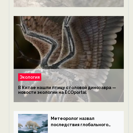
обезьянам, львам и леопардам — новости
экологии на ECOportal
Экология
В Китае нашли птицу с головой динозавра —
новости экологии на ECOportal
Метеоролог назвал
последствия глобального
потепления к концу века —