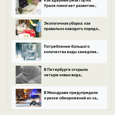
Как ядерный реактор на
Урале помогает развитию
водородной энергетики —
новости экологии на
ECOportal
Экологичная уборка: как
правильно наводить порядок
после Нового года — новости
экологии на ECOportal
Потребление большого
количества воды замедляет
старение — новости
экологии на ECOportal
В Петербурге открыли
четыре новых вида
микроскопических
беспозвоночных — новости
экологии на ECOportal
В Минздраве предупредили
о риске обморожений из-за
алкоголя — новости экологии
на ECOportal