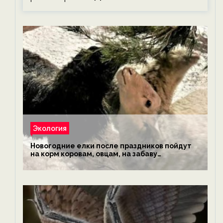
Экология
Новогодние елки после праздников пойдут
на корм коровам, овцам, на забаву
обезьянам, львам и леопардам — новости
экологии на ECOportal