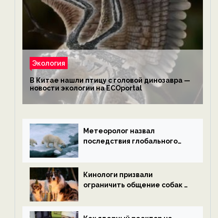
Экология
В Китае нашли птицу с головой динозавра —
новости экологии на ECOportal
Метеоролог назвал
последствия глобального
потепления к концу века —
новости экологии на
ECOportal
Кинологи призвали
ограничить общение собак с
нетрезвыми гостями —
новости экологии на
ECOportal