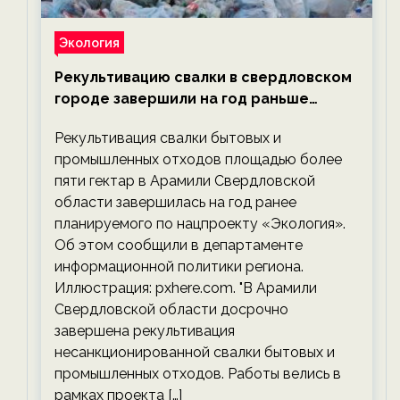
Экология
Рекультивацию свалки в свердловском
городе завершили на год раньше
планируемого срока — новости
Рекультивация свалки бытовых и
экологии на ECOportal
промышленных отходов площадью более
пяти гектар в Арамили Свердловской
области завершилась на год ранее
планируемого по нацпроекту «Экология».
Об этом сообщили в департаменте
информационной политики региона.
Иллюстрация: pxhere.com. "В Арамили
Свердловской области досрочно
завершена рекультивация
несанкционированной свалки бытовых и
промышленных отходов. Работы велись в
рамках проекта […]