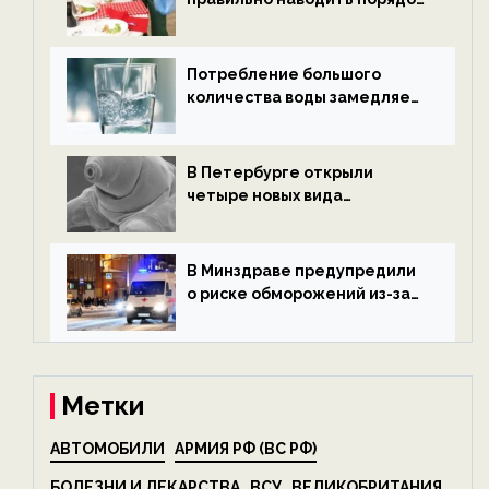
после Нового года — новости
экологии на ECOportal
Потребление большого
количества воды замедляет
старение — новости
экологии на ECOportal
В Петербурге открыли
четыре новых вида
микроскопических
беспозвоночных — новости
экологии на ECOportal
В Минздраве предупредили
о риске обморожений из-за
алкоголя — новости экологии
на ECOportal
Метки
АВТОМОБИЛИ
АРМИЯ РФ (ВС РФ)
БОЛЕЗНИ И ЛЕКАРСТВА
ВСУ
ВЕЛИКОБРИТАНИЯ