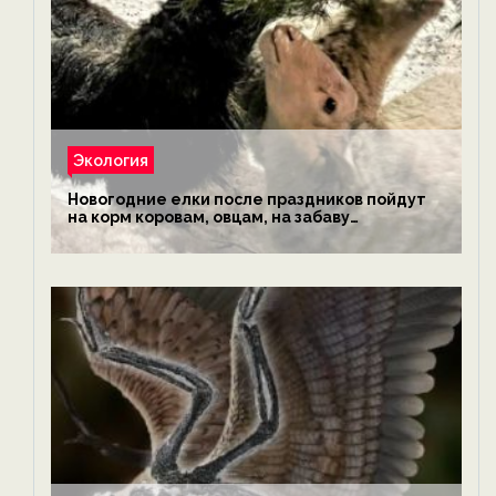
Экология
Новогодние елки после праздников пойдут
на корм коровам, овцам, на забаву
обезьянам, львам и леопардам — новости
экологии на ECOportal