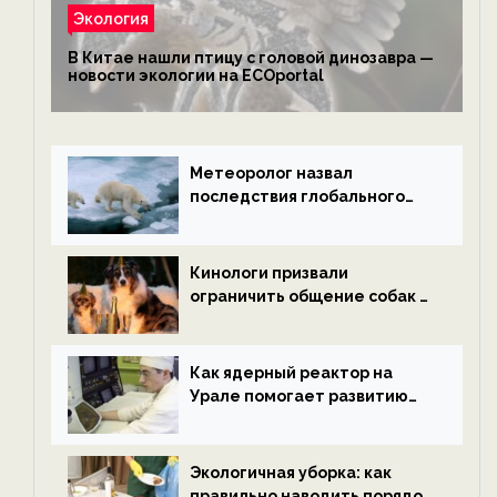
Экология
В Китае нашли птицу с головой динозавра —
новости экологии на ECOportal
Метеоролог назвал
последствия глобального
потепления к концу века —
новости экологии на
ECOportal
Кинологи призвали
ограничить общение собак с
нетрезвыми гостями —
новости экологии на
ECOportal
Как ядерный реактор на
Урале помогает развитию
водородной энергетики —
новости экологии на
ECOportal
Экологичная уборка: как
правильно наводить порядок