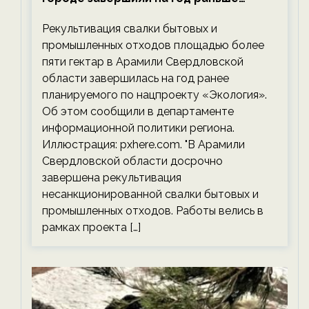
планируемого срока — новости
Рекультивация свалки бытовых и
экологии на ECOportal
промышленных отходов площадью более
пяти гектар в Арамили Свердловской
области завершилась на год ранее
планируемого по нацпроекту «Экология».
Об этом сообщили в департаменте
информационной политики региона.
Иллюстрация: pxhere.com. "В Арамили
Свердловской области досрочно
завершена рекультивация
несанкционированной свалки бытовых и
промышленных отходов. Работы велись в
рамках проекта […]