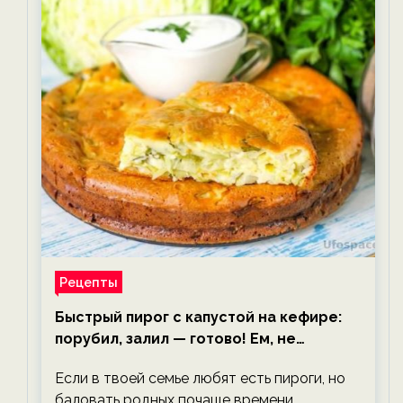
Рецепты
Быстрый пирог с капустой на кефире:
порубил, залил — готово! Ем, не
тревожась о фигуре!
Если в твоей семье любят есть пироги, но
баловать родных почаще времени