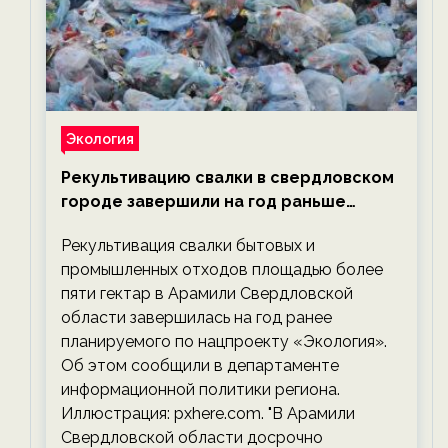
Экология
Рекультивацию свалки в свердловском
городе завершили на год раньше
планируемого срока — новости
Рекультивация свалки бытовых и
экологии на ECOportal
промышленных отходов площадью более
пяти гектар в Арамили Свердловской
области завершилась на год ранее
планируемого по нацпроекту «Экология».
Об этом сообщили в департаменте
информационной политики региона.
Иллюстрация: pxhere.com. "В Арамили
Свердловской области досрочно