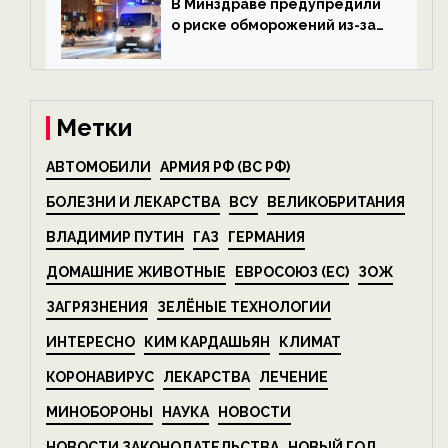
В Минздраве предупредили
о риске обморожений из-за
алкоголя — новости экологии
на ECOportal
Метки
АВТОМОБИЛИ
АРМИЯ РФ (ВС РФ)
БОЛЕЗНИ И ЛЕКАРСТВА
ВСУ
ВЕЛИКОБРИТАНИЯ
ВЛАДИМИР ПУТИН
ГАЗ
ГЕРМАНИЯ
ДОМАШНИЕ ЖИВОТНЫЕ
ЕВРОСОЮЗ (ЕС)
ЗОЖ
ЗАГРЯЗНЕНИЯ
ЗЕЛЁНЫЕ ТЕХНОЛОГИИ
ИНТЕРЕСНО
КИМ КАРДАШЬЯН
КЛИМАТ
КОРОНАВИРУС
ЛЕКАРСТВА
ЛЕЧЕНИЕ
МИНОБОРОНЫ
НАУКА
НОВОСТИ
НОВОСТИ ЗАКОНОДАТЕЛЬСТВА
НОВЫЙ ГОД