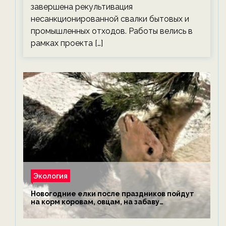
завершена рекультивация
несанкционированной свалки бытовых и
промышленных отходов. Работы велись в
рамках проекта […]
Экология
Новогодние елки после праздников пойдут
на корм коровам, овцам, на забаву
обезьянам, львам и леопардам — новости
экологии на ECOportal