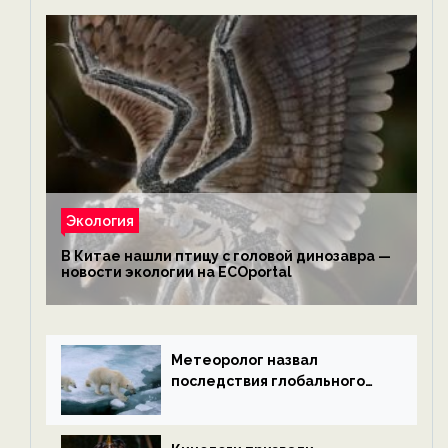
Экология
В Китае нашли птицу с головой динозавра —
новости экологии на ECOportal
Метеоролог назвал
последствия глобального
потепления к концу века —
новости экологии на
ECOportal