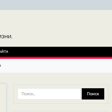
зни.
АЙТА
у
Найти: