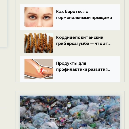
Как бороться с
гормональными прыщами
Кордицепс китайский
гриб ярсагумба — что это
такое?
Продукты для
профилактики развития
подагры.