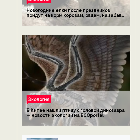
Новогодние елки после праздников
пойдут на корм коровам, овцам, на забаву
обезьянам, львам и леопардам — новости
экологии на ECOportal
Экология
В Китае нашли птицу с головой динозавра
— новости экологии на ECOportal