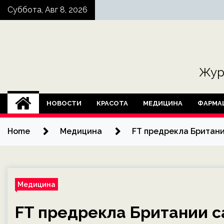
Skip
Суббота, Авг 8, 2026
to
content
Жур
НОВОСТИ
КРАСОТА
МЕДИЦИНА
ФАРМА
Home
Медицина
FT предрекла Британи
Медицина
FT предрекла Британии 