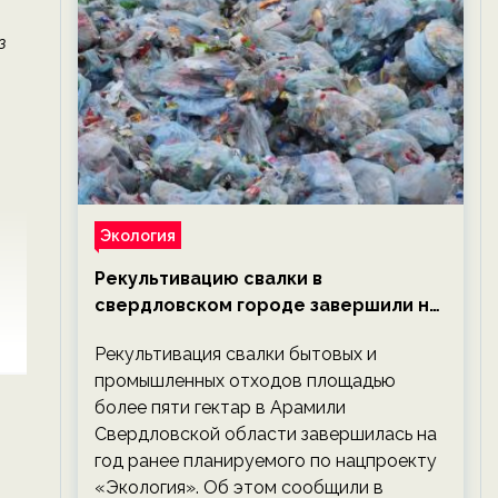
з
Экология
Рекультивацию свалки в
свердловском городе завершили на
год раньше планируемого срока —
Рекультивация свалки бытовых и
новости экологии на ECOportal
промышленных отходов площадью
более пяти гектар в Арамили
Свердловской области завершилась на
год ранее планируемого по нацпроекту
«Экология». Об этом сообщили в