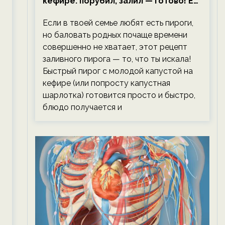
кефире: порубил, залил — готово! Ем,
не тревожась о фигуре!
Если в твоей семье любят есть пироги,
но баловать родных почаще времени
совершенно не хватает, этот рецепт
заливного пирога — то, что ты искала!
Быстрый пирог с молодой капустой на
кефире (или попросту капустная
шарлотка) готовится просто и быстро,
блюдо получается и