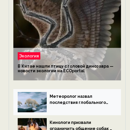
Экология
В Китае нашли птицу с головой динозавра —
новости экологии на ECOportal
Метеоролог назвал
последствия глобального
потепления к концу века —
новости экологии на
ECOportal
Кинологи призвали
ограничить общение собак с