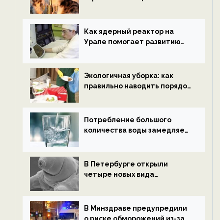
нетрезвыми гостями —
новости экологии на
ECOportal
Как ядерный реактор на
Урале помогает развитию
водородной энергетики —
новости экологии на
ECOportal
Экологичная уборка: как
правильно наводить порядок
после Нового года — новости
экологии на ECOportal
Потребление большого
количества воды замедляет
старение — новости
экологии на ECOportal
В Петербурге открыли
четыре новых вида
микроскопических
беспозвоночных — новости
экологии на ECOportal
В Минздраве предупредили
о риске обморожений из-за