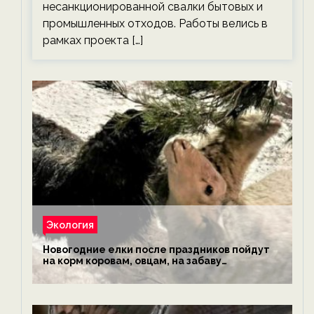
несанкционированной свалки бытовых и
промышленных отходов. Работы велись в
рамках проекта […]
Экология
Новогодние елки после праздников пойдут
на корм коровам, овцам, на забаву
обезьянам, львам и леопардам — новости
экологии на ECOportal