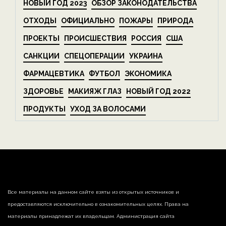
НОВЫЙ ГОД 2023
ОБЗОР ЗАКОНОДАТЕЛЬСТВА
ОТХОДЫ
ОФИЦИАЛЬНО
ПОЖАРЫ
ПРИРОДА
ПРОЕКТЫ
ПРОИСШЕСТВИЯ
РОССИЯ
США
САНКЦИИ
СПЕЦОПЕРАЦИИ
УКРАИНА
ФАРМАЦЕВТИКА
ФУТБОЛ
ЭКОНОМИКА
ЗДОРОВЬЕ
МАКИЯЖ ГЛАЗ
НОВЫЙ ГОД 2022
ПРОДУКТЫ
УХОД ЗА ВОЛОСАМИ
Все материалы на данном сайте взяты из открытых источников и
предоставляются исключительно в ознакомительных целях. Права на
материалы принадлежат их владельцам. Администрация сайта