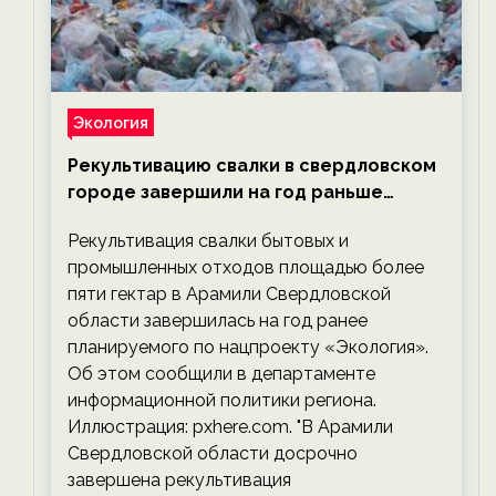
Экология
Рекультивацию свалки в свердловском
городе завершили на год раньше
планируемого срока — новости
Рекультивация свалки бытовых и
экологии на ECOportal
промышленных отходов площадью более
пяти гектар в Арамили Свердловской
области завершилась на год ранее
планируемого по нацпроекту «Экология».
Об этом сообщили в департаменте
информационной политики региона.
Иллюстрация: pxhere.com. "В Арамили
Свердловской области досрочно
завершена рекультивация