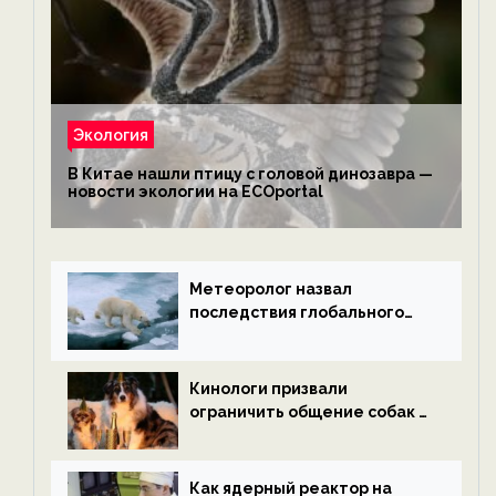
Экология
В Китае нашли птицу с головой динозавра —
новости экологии на ECOportal
Метеоролог назвал
последствия глобального
потепления к концу века —
новости экологии на
ECOportal
Кинологи призвали
ограничить общение собак с
нетрезвыми гостями —
новости экологии на
ECOportal
Как ядерный реактор на