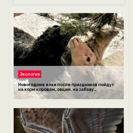
Экология
Новогодние елки после праздников пойдут
на корм коровам, овцам, на забаву
обезьянам, львам и леопардам — новости
экологии на ECOportal