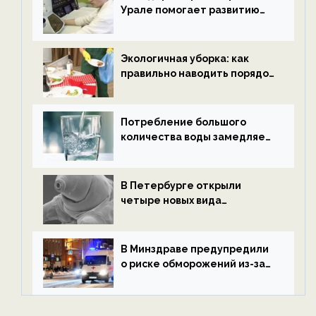
Урале помогает развитию
водородной энергетики —
новости экологии на
ECOportal
Экологичная уборка: как
правильно наводить порядок
после Нового года — новости
экологии на ECOportal
Потребление большого
количества воды замедляет
старение — новости
экологии на ECOportal
В Петербурге открыли
четыре новых вида
микроскопических
беспозвоночных — новости
экологии на ECOportal
В Минздраве предупредили
о риске обморожений из-за
алкоголя — новости экологии
на ECOportal