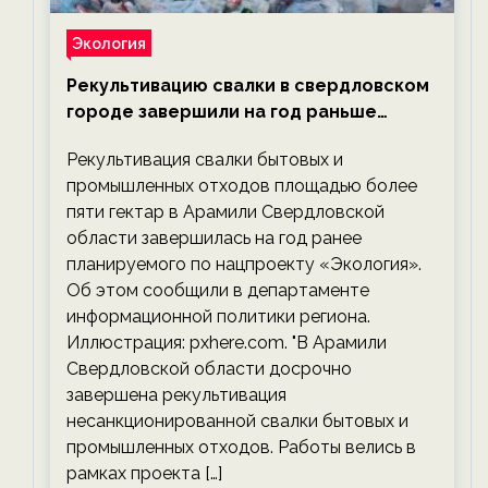
Экология
Рекультивацию свалки в свердловском
городе завершили на год раньше
планируемого срока — новости
Рекультивация свалки бытовых и
экологии на ECOportal
промышленных отходов площадью более
пяти гектар в Арамили Свердловской
области завершилась на год ранее
планируемого по нацпроекту «Экология».
Об этом сообщили в департаменте
информационной политики региона.
Иллюстрация: pxhere.com. "В Арамили
Свердловской области досрочно
завершена рекультивация
несанкционированной свалки бытовых и
промышленных отходов. Работы велись в
рамках проекта […]