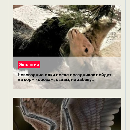
Экология
Новогодние елки после праздников пойдут
на корм коровам, овцам, на забаву
обезьянам, львам и леопардам — новости
экологии на ECOportal