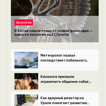
Экология
В Китае нашли птицу с головой динозавра —
новости экологии на ECOportal
Метеоролог назвал
последствия глобального
потепления к концу века —
новости экологии на
ECOportal
Кинологи призвали
ограничить общение собак с
нетрезвыми гостями —
новости экологии на
ECOportal
Как ядерный реактор на
Урале помогает развитию