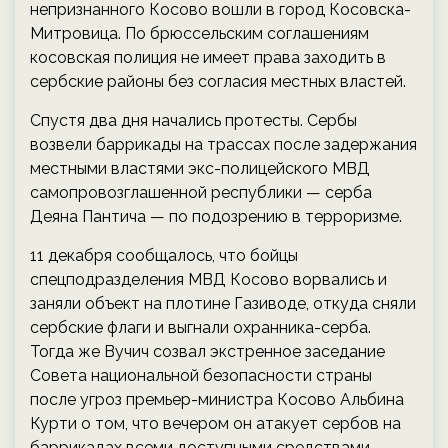
непризнанного Косово вошли в город Косовска-
Митровица. По брюссельским соглашениям
косовская полиция не имеет права заходить в
сербские районы без согласия местных властей.
Спустя два дня начались протесты. Сербы
возвели баррикады на трассах после задержания
местными властями экс-полицейского МВД
самопровозглашенной республики — серба
Деяна Пантича — по подозрению в терроризме.
11 декабря сообщалось, что бойцы
спецподразделения МВД Косово ворвались и
заняли объект на плотине Газиводе, откуда сняли
сербские флаги и выгнали охранника-серба.
Тогда же Вучич созвал экстренное заседание
Совета национальной безопасности страны
после угроз премьер-министра Косово Альбина
Курти о том, что вечером он атакует сербов на
баррикадах всеми доступными средствами.