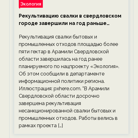
Экология
Рекультивацию свалки в свердловском
городе завершили на год раньше
планируемого срока — новости
Рекультивация свалки бытовых и
экологии на ECOportal
промышленных отходов площадью более
пяти гектар в Арамили Свердловской
области завершилась на год ранее
планируемого по нацпроекту «Экология».
Об этом сообщили в департаменте
информационной политики региона.
Иллюстрация: pxhere.com. "В Арамили
Свердловской области досрочно
завершена рекультивация
несанкционированной свалки бытовых и
промышленных отходов. Работы велись в
рамках проекта […]