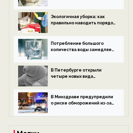
водородной энергетики —
новости экологии на
ECOportal
Экологичная уборка: как
правильно наводить порядок
после Нового года — новости
экологии на ECOportal
Потребление большого
количества воды замедляет
старение — новости
экологии на ECOportal
В Петербурге открыли
четыре новых вида
микроскопических
беспозвоночных — новости
экологии на ECOportal
В Минздраве предупредили
о риске обморожений из-за
алкоголя — новости экологии
на ECOportal