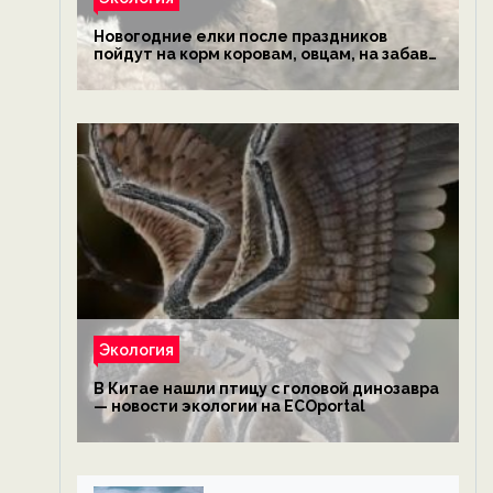
Новогодние елки после праздников
пойдут на корм коровам, овцам, на забаву
обезьянам, львам и леопардам — новости
экологии на ECOportal
Экология
В Китае нашли птицу с головой динозавра
— новости экологии на ECOportal