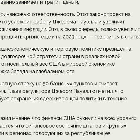
венно занимает и тратит деньги.
 финансовую ответственность. Этот законопроект на
Это усложнит работу Джерома Пауэлла и увеличит
живания инфляции. Это, в свою очередь, только увеличи
родлить кризис еще и на 2023 год», — говорится в статье
внешнеэкономическую и торговую политику президента
 долгосрочной стратегии страны в реалиях новой
то относительный вес США в мировой экономике
жка Запада на глобальном юге.
четную ставку на 50 базисных пунктов и считает
мя. Глава регулятора Джером Пауэлл отметил, что
бует сохранения сдерживающей политики в течение
ыразил мнение, что финансы США рухнули на всех уровнях
чается, что финансовое состояние штатов и крупных
и в регионах, голосующих за республиканцев.