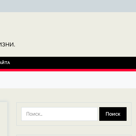
зни.
АЙТА
Найти: