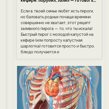
кефире: порубил, залил — готово! Ем,
не тревожась о фигуре!
Если в твоей семье любят есть пироги,
но баловать родных почаще времени
совершенно не хватает, этот рецепт
заливного пирога — то, что ты искала!
Быстрый пирог с молодой капустой на
кефире (или попросту капустная
шарлотка) готовится просто и быстро,
блюдо получается и