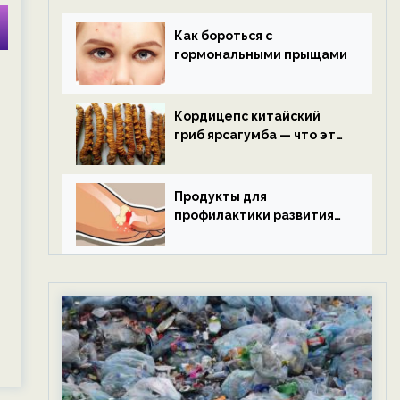
Как бороться с
гормональными прыщами
Кордицепс китайский
гриб ярсагумба — что это
такое?
Продукты для
профилактики развития
подагры.