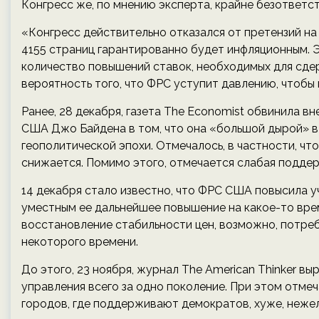
Конгресс же, по мнению эксперта, крайне безответст
«Конгресс действительно отказался от претензий на
4155 страниц гарантированно будет инфляционным. 
количество повышений ставок, необходимых для сдер
вероятность того, что ФРС уступит давлению, чтобы п
Ранее, 28 декабря, газета The Economist обвинила 
США Джо Байдена в том, что она «большой дырой» в
геополитической эпохи. Отмечалось, в частности, ч
снижается. Помимо этого, отмечается слабая поддер
14 декабря стало известно, что ФРС США повысила у
уместным ее дальнейшее повышение на какое-то вре
восстановление стабильности цен, возможно, потре
некоторого времени.
До этого, 23 ноября, журнал The American Thinker в
управления всего за одно поколение. При этом отме
городов, где поддерживают демократов, хуже, нежел