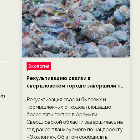
е
Экология
Рекультивацию свалки в
свердловском городе завершили на
год раньше планируемого срока —
ют
Рекультивация свалки бытовых и
новости экологии на ECOportal
промышленных отходов площадью
более пяти гектар в Арамили
Свердловской области завершилась на
год ранее планируемого по нацпроекту
«Экология». Об этом сообщили в