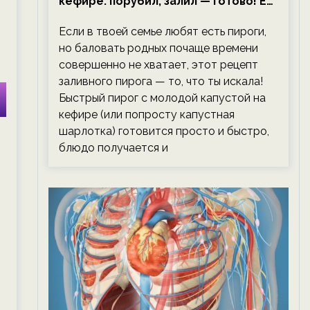
кефире: порубил, залил — готово! Ем,
не тревожась о фигуре!
Если в твоей семье любят есть пироги,
но баловать родных почаще времени
совершенно не хватает, этот рецепт
заливного пирога — то, что ты искала!
Быстрый пирог с молодой капустой на
кефире (или попросту капустная
шарлотка) готовится просто и быстро,
блюдо получается и