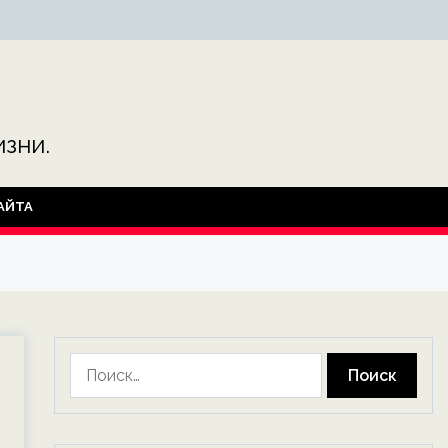
зни.
АЙТА
Найти: