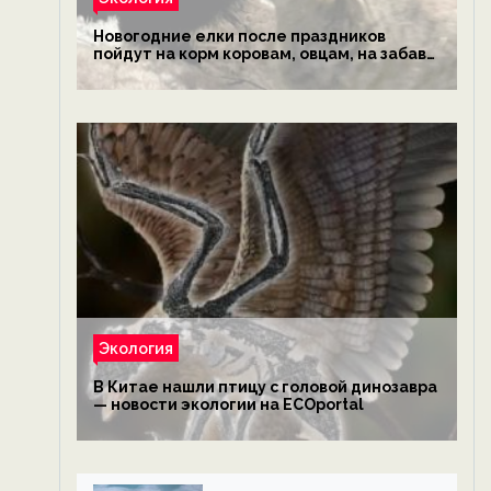
Новогодние елки после праздников
пойдут на корм коровам, овцам, на забаву
обезьянам, львам и леопардам — новости
экологии на ECOportal
Экология
В Китае нашли птицу с головой динозавра
— новости экологии на ECOportal