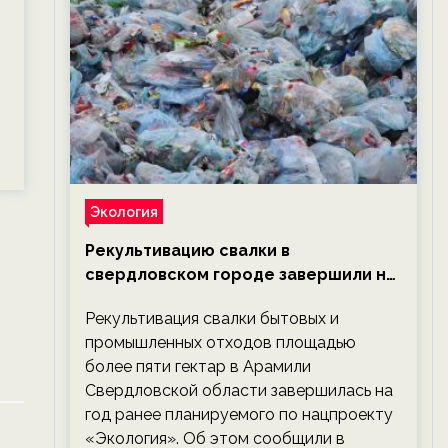
,
Экология
Рекультивацию свалки в
свердловском городе завершили на
год раньше планируемого срока —
Рекультивация свалки бытовых и
новости экологии на ECOportal
промышленных отходов площадью
более пяти гектар в Арамили
Свердловской области завершилась на
год ранее планируемого по нацпроекту
«Экология». Об этом сообщили в