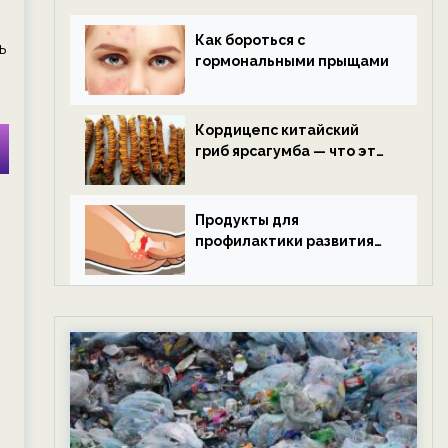
Как бороться с
ь
гормональными прыщами
Кордицепс китайский
гриб ярсагумба — что это
такое?
Продукты для
профилактики развития
подагры.