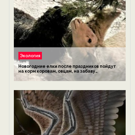
Экология
Новогодние елки после праздников пойдут
на корм коровам, овцам, на забаву
обезьянам, львам и леопардам — новости
экологии на ECOportal