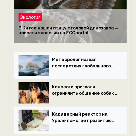
Экология
В Китае нашли птицу с головой динозавра —
новости экологии на ECOportal
Метеоролог назвал
последствия глобального
потепления к концу века —
новости экологии на
ECOportal
Кинологи призвали
ограничить общение собак с
нетрезвыми гостями —
новости экологии на
ECOportal
Как ядерный реактор на
Урале помогает развитию
водородной энергетики —
новости экологии на