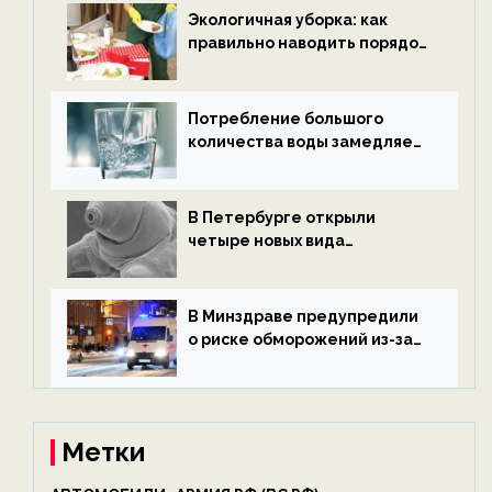
ECOportal
Экологичная уборка: как
правильно наводить порядок
после Нового года — новости
экологии на ECOportal
Потребление большого
количества воды замедляет
старение — новости
экологии на ECOportal
В Петербурге открыли
четыре новых вида
микроскопических
беспозвоночных — новости
экологии на ECOportal
В Минздраве предупредили
о риске обморожений из-за
алкоголя — новости экологии
на ECOportal
Метки