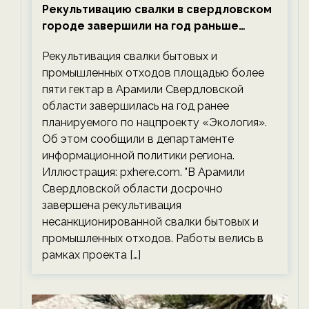
Рекультивацию свалки в свердловском
городе завершили на год раньше
планируемого срока — новости
Рекультивация свалки бытовых и
экологии на ECOportal
промышленных отходов площадью более
пяти гектар в Арамили Свердловской
области завершилась на год ранее
планируемого по нацпроекту «Экология».
Об этом сообщили в департаменте
информационной политики региона.
Иллюстрация: pxhere.com. "В Арамили
Свердловской области досрочно
завершена рекультивация
несанкционированной свалки бытовых и
промышленных отходов. Работы велись в
рамках проекта […]