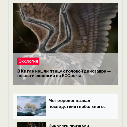
Экология
В Китае нашли птицу с головой динозавра —
новости экологии на ECOportal
Метеоролог назвал
последствия глобального
потепления к концу века —
новости экологии на
ECOportal
Кинологи призвали