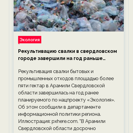
Экология
Рекультивацию свалки в свердловском
городе завершили на год раньше
планируемого срока — новости
Рекультивация свалки бытовых и
экологии на ECOportal
промышленных отходов площадью более
пяти гектар в Арамили Свердловской
области завершилась на год ранее
планируемого по нацпроекту «Экология».
Об этом сообщили в департаменте
информационной политики региона.
Иллюстрация: pxhere.com. "В Арамили
Свердловской области досрочно