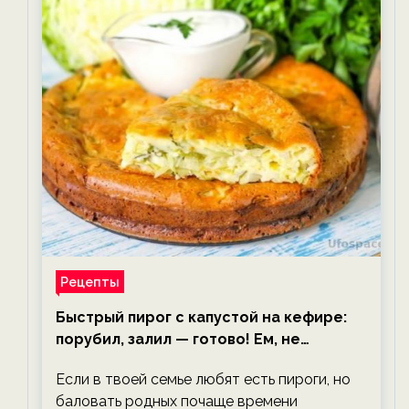
Рецепты
Быстрый пирог с капустой на кефире:
порубил, залил — готово! Ем, не
тревожась о фигуре!
Если в твоей семье любят есть пироги, но
баловать родных почаще времени