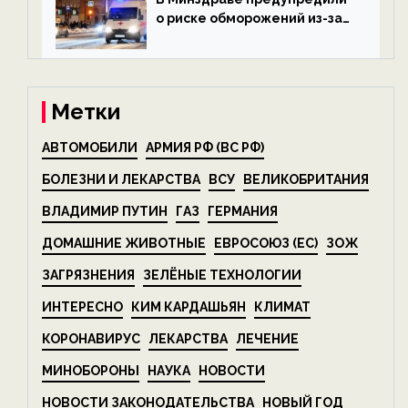
о риске обморожений из-за
алкоголя — новости экологии
на ECOportal
Метки
АВТОМОБИЛИ
АРМИЯ РФ (ВС РФ)
БОЛЕЗНИ И ЛЕКАРСТВА
ВСУ
ВЕЛИКОБРИТАНИЯ
ВЛАДИМИР ПУТИН
ГАЗ
ГЕРМАНИЯ
ДОМАШНИЕ ЖИВОТНЫЕ
ЕВРОСОЮЗ (ЕС)
ЗОЖ
ЗАГРЯЗНЕНИЯ
ЗЕЛЁНЫЕ ТЕХНОЛОГИИ
ИНТЕРЕСНО
КИМ КАРДАШЬЯН
КЛИМАТ
КОРОНАВИРУС
ЛЕКАРСТВА
ЛЕЧЕНИЕ
МИНОБОРОНЫ
НАУКА
НОВОСТИ
НОВОСТИ ЗАКОНОДАТЕЛЬСТВА
НОВЫЙ ГОД