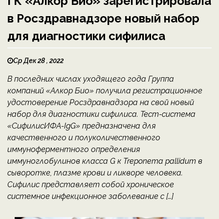
ГК «Алкор Био» зарегистрировала
в Росздравнадзоре новый набор
для диагностики сифилиса
Ср Дек 28 , 2022
В последних числах уходящего года Группа
компаний «Алкор Био» получила регистрационное
удостоверение Росздравнадзора на свой новый
набор для диагностики сифилиса. Тест-система
«СифилисИФА-IgG» предназначена для
качественного и полуколичественного
иммуноферментного определения
иммуноглобулинов класса G к Treponema pallidum в
сыворотке, плазме крови и ликворе человека.
Cифилис представляет собой хроническое
системное инфекционное заболевание с […]