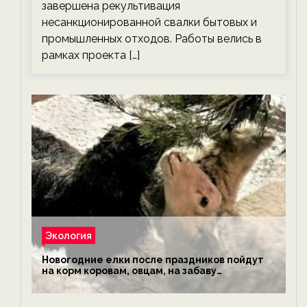
завершена рекультивация
несанкционированной свалки бытовых и
промышленных отходов. Работы велись в
рамках проекта […]
Экология
Новогодние елки после праздников пойдут
на корм коровам, овцам, на забаву
обезьянам, львам и леопардам — новости
экологии на ECOportal