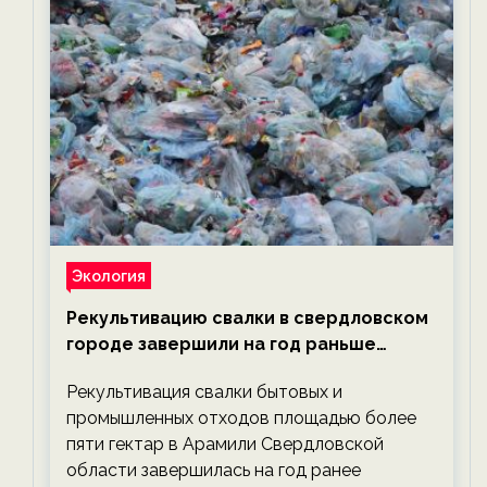
Экология
Рекультивацию свалки в свердловском
городе завершили на год раньше
планируемого срока — новости
Рекультивация свалки бытовых и
экологии на ECOportal
промышленных отходов площадью более
пяти гектар в Арамили Свердловской
области завершилась на год ранее