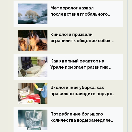
Метеоролог назвал
последствия глобального
потепления к концу века —
новости экологии на
ECOportal
Кинологи призвали
ограничить общение собак с
нетрезвыми гостями —
новости экологии на
ECOportal
Как ядерный реактор на
Урале помогает развитию
водородной энергетики —
новости экологии на
ECOportal
Экологичная уборка: как
правильно наводить порядок
после Нового года — новости
экологии на ECOportal
Потребление большого
количества воды замедляет
старение — новости