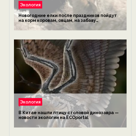
Экология
Новогодние елки после праздников пойдут
на корм коровам, овцам, на забаву
обезьянам, львам и леопардам — новости
экологии на ECOportal
Экология
В Китае нашли птицу с головой динозавра —
новости экологии на ECOportal