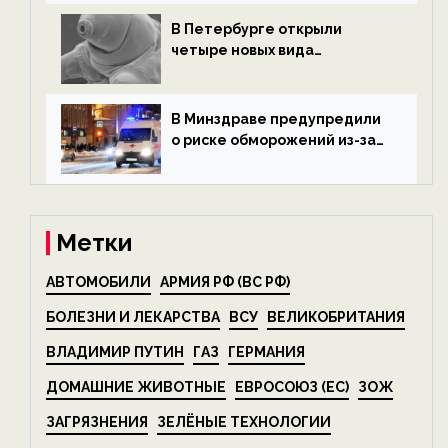
экологии на ECOportal
В Петербурге открыли
четыре новых вида
микроскопических
беспозвоночных — новости
экологии на ECOportal
В Минздраве предупредили
о риске обморожений из-за
алкоголя — новости экологии
на ECOportal
Метки
АВТОМОБИЛИ
АРМИЯ РФ (ВС РФ)
БОЛЕЗНИ И ЛЕКАРСТВА
ВСУ
ВЕЛИКОБРИТАНИЯ
ВЛАДИМИР ПУТИН
ГАЗ
ГЕРМАНИЯ
ДОМАШНИЕ ЖИВОТНЫЕ
ЕВРОСОЮЗ (ЕС)
ЗОЖ
ЗАГРЯЗНЕНИЯ
ЗЕЛЁНЫЕ ТЕХНОЛОГИИ