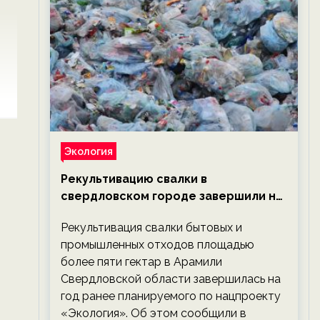
Экология
Рекультивацию свалки в
свердловском городе завершили на
год раньше планируемого срока —
Рекультивация свалки бытовых и
новости экологии на ECOportal
промышленных отходов площадью
более пяти гектар в Арамили
Свердловской области завершилась на
год ранее планируемого по нацпроекту
«Экология». Об этом сообщили в