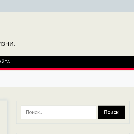
зни.
АЙТА
Найти: