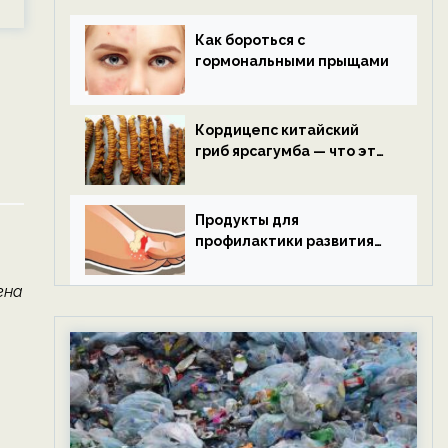
Как бороться с
гормональными прыщами
Кордицепс китайский
гриб ярсагумба — что это
такое?
Продукты для
профилактики развития
подагры.
ена