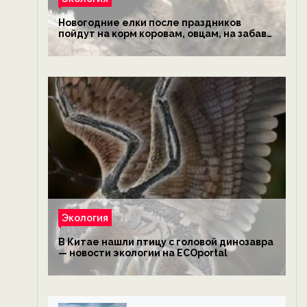
Новогодние елки после праздников
пойдут на корм коровам, овцам, на забаву
обезьянам, львам и леопардам — новости
экологии на ECOportal
Экология
В Китае нашли птицу с головой динозавра
— новости экологии на ECOportal