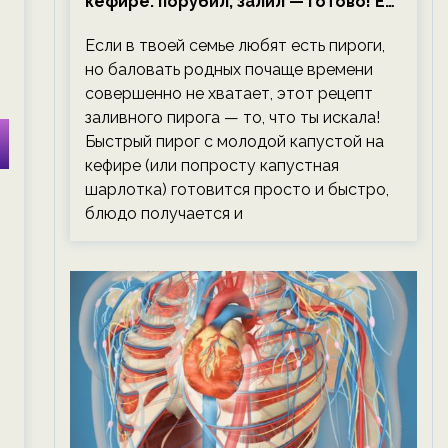
кефире: порубил, залил — готово! Ем,
не тревожась о фигуре!
Если в твоей семье любят есть пироги,
но баловать родных почаще времени
совершенно не хватает, этот рецепт
заливного пирога — то, что ты искала!
Быстрый пирог с молодой капустой на
кефире (или попросту капустная
шарлотка) готовится просто и быстро,
блюдо получается и