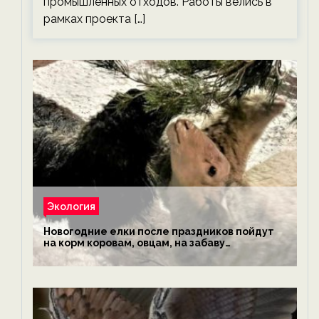
промышленных отходов. Работы велись в
рамках проекта […]
Экология
Новогодние елки после праздников пойдут
на корм коровам, овцам, на забаву
обезьянам, львам и леопардам — новости
экологии на ECOportal