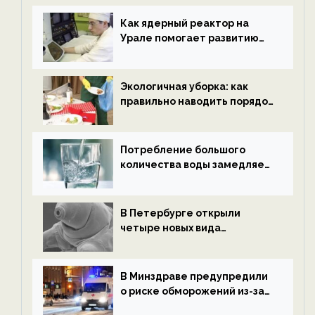
новости экологии на
ECOportal
Как ядерный реактор на
Урале помогает развитию
водородной энергетики —
новости экологии на
ECOportal
Экологичная уборка: как
правильно наводить порядок
после Нового года — новости
экологии на ECOportal
Потребление большого
количества воды замедляет
старение — новости
экологии на ECOportal
В Петербурге открыли
четыре новых вида
микроскопических
беспозвоночных — новости
экологии на ECOportal
В Минздраве предупредили
о риске обморожений из-за
алкоголя — новости экологии