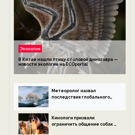
Экология
В Китае нашли птицу с головой динозавра —
новости экологии на ECOportal
Метеоролог назвал
последствия глобального
потепления к концу века —
новости экологии на
ECOportal
Кинологи призвали
ограничить общение собак с
нетрезвыми гостями —