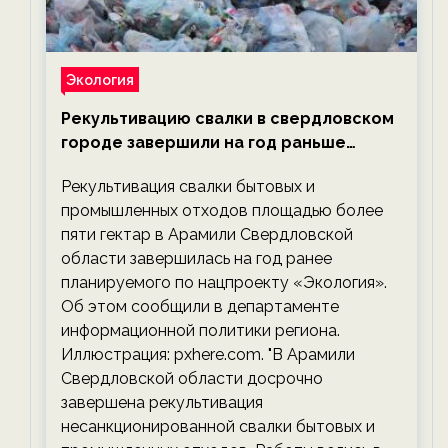
Экология
Рекультивацию свалки в свердловском
городе завершили на год раньше
планируемого срока — новости
Рекультивация свалки бытовых и
экологии на ECOportal
промышленных отходов площадью более
пяти гектар в Арамили Свердловской
области завершилась на год ранее
планируемого по нацпроекту «Экология».
Об этом сообщили в департаменте
информационной политики региона.
Иллюстрация: pxhere.com. "В Арамили
Свердловской области досрочно
завершена рекультивация
несанкционированной свалки бытовых и