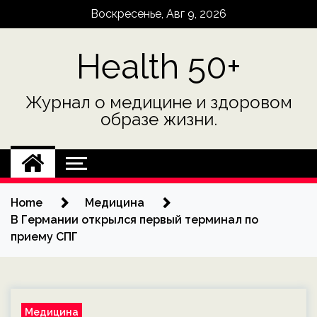
Skip
Воскресенье, Авг 9, 2026
to
content
Health 50+
Журнал о медицине и здоровом
образе жизни.
Home
Медицина
В Германии открылся первый терминал по
приему СПГ
Медицина