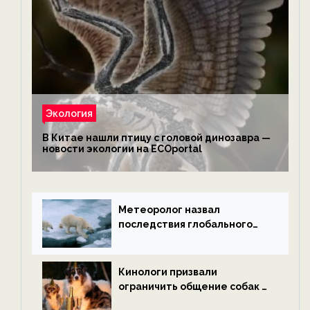
Экология
В Китае нашли птицу с головой динозавра —
новости экологии на ECOportal
Метеоролог назвал
последствия глобального
потепления к концу века —
новости экологии на
ECOportal
Кинологи призвали
ограничить общение собак с
нетрезвыми гостями —