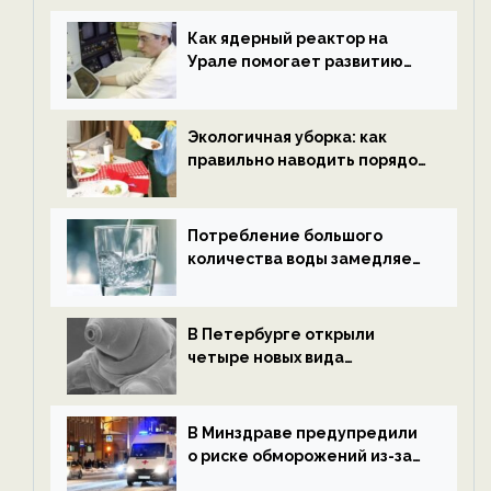
новости экологии на
ECOportal
Как ядерный реактор на
Урале помогает развитию
водородной энергетики —
новости экологии на
ECOportal
Экологичная уборка: как
правильно наводить порядок
после Нового года — новости
экологии на ECOportal
Потребление большого
количества воды замедляет
старение — новости
экологии на ECOportal
В Петербурге открыли
четыре новых вида
микроскопических
беспозвоночных — новости
экологии на ECOportal
В Минздраве предупредили
о риске обморожений из-за
алкоголя — новости экологии