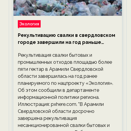
Экология
Рекультивацию свалки в свердловском
городе завершили на год раньше
планируемого срока — новости
Рекультивация свалки бытовых и
экологии на ECOportal
промышленных отходов площадью более
пяти гектар в Арамили Свердловской
области завершилась на год ранее
планируемого по нацпроекту «Экология».
Об этом сообщили в департаменте
информационной политики региона.
Иллюстрация: pxhere.com. "В Арамили
Свердловской области досрочно
завершена рекультивация
несанкционированной свалки бытовых и