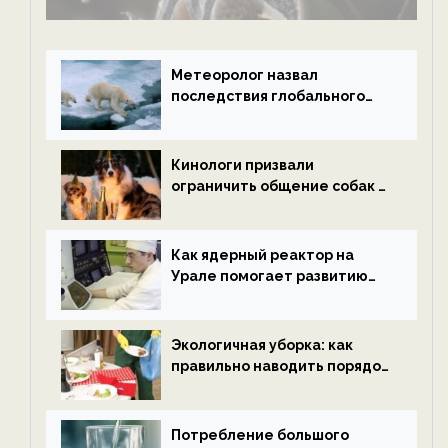
Метеоролог назвал
последствия глобального
потепления к концу века —
новости экологии на
ECOportal
Кинологи призвали
ограничить общение собак с
нетрезвыми гостями —
новости экологии на
ECOportal
Как ядерный реактор на
Урале помогает развитию
водородной энергетики —
новости экологии на
ECOportal
Экологичная уборка: как
правильно наводить порядок
после Нового года — новости
экологии на ECOportal
Потребление большого