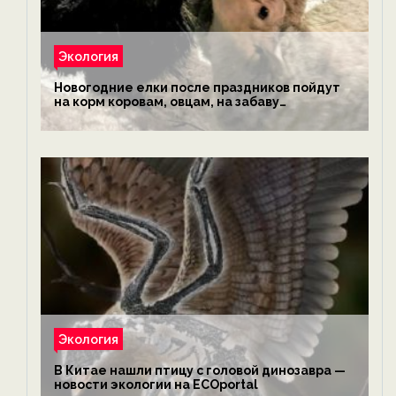
Экология
Новогодние елки после праздников пойдут
на корм коровам, овцам, на забаву
обезьянам, львам и леопардам — новости
экологии на ECOportal
Экология
В Китае нашли птицу с головой динозавра —
новости экологии на ECOportal