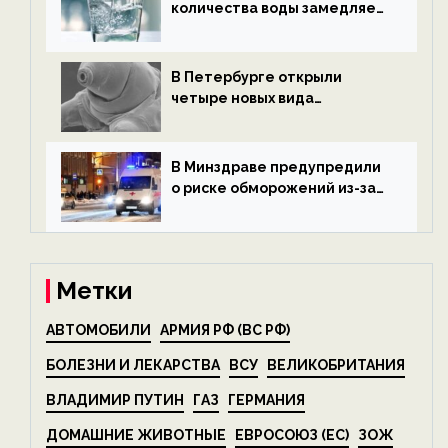
количества воды замедляет
старение — новости
экологии на ECOportal
В Петербурге открыли
четыре новых вида
микроскопических
беспозвоночных — новости
экологии на ECOportal
В Минздраве предупредили
о риске обморожений из-за
алкоголя — новости экологии
на ECOportal
Метки
АВТОМОБИЛИ
АРМИЯ РФ (ВС РФ)
БОЛЕЗНИ И ЛЕКАРСТВА
ВСУ
ВЕЛИКОБРИТАНИЯ
ВЛАДИМИР ПУТИН
ГАЗ
ГЕРМАНИЯ
ДОМАШНИЕ ЖИВОТНЫЕ
ЕВРОСОЮЗ (ЕС)
ЗОЖ