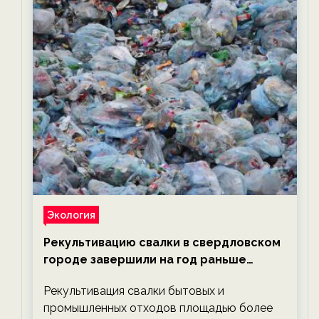
Экология
Рекультивацию свалки в свердловском
городе завершили на год раньше
планируемого срока — новости
Рекультивация свалки бытовых и
экологии на ECOportal
промышленных отходов площадью более