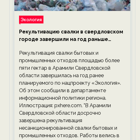
Экология
Рекультивацию свалки в свердловском
городе завершили на год раньше
планируемого срока — новости
Рекультивация свалки бытовых и
экологии на ECOportal
промышленных отходов площадью более
пяти гектар в Арамили Свердловской
области завершилась на год ранее
планируемого по нацпроекту «Экология».
Об этом сообщили в департаменте
информационной политики региона.
Иллюстрация: pxhere.com. "В Арамили
Свердловской области досрочно
завершена рекультивация
несанкционированной свалки бытовых и
промышленных отходов. Работы велись в