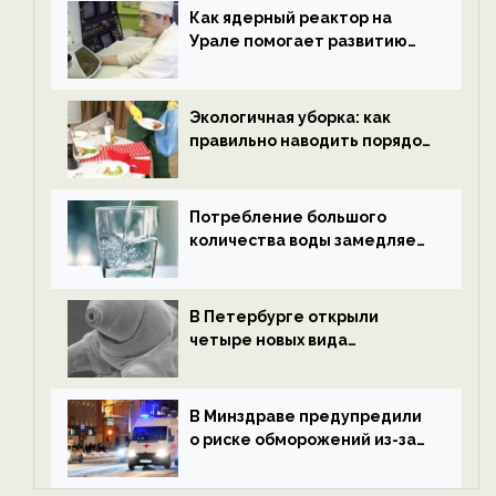
ECOportal
Как ядерный реактор на
Урале помогает развитию
водородной энергетики —
новости экологии на
ECOportal
Экологичная уборка: как
правильно наводить порядок
после Нового года — новости
экологии на ECOportal
Потребление большого
количества воды замедляет
старение — новости
экологии на ECOportal
В Петербурге открыли
четыре новых вида
микроскопических
беспозвоночных — новости
экологии на ECOportal
В Минздраве предупредили
о риске обморожений из-за
алкоголя — новости экологии
на ECOportal