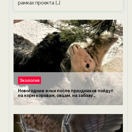
рамках проекта […]
Экология
Новогодние елки после праздников пойдут
на корм коровам, овцам, на забаву
обезьянам, львам и леопардам — новости
экологии на ECOportal