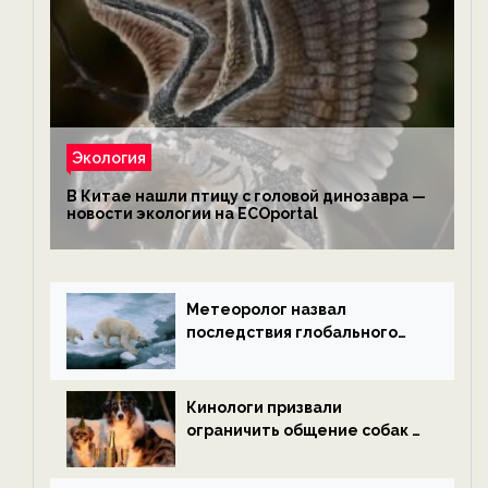
Экология
В Китае нашли птицу с головой динозавра —
новости экологии на ECOportal
Метеоролог назвал
последствия глобального
потепления к концу века —
новости экологии на
ECOportal
Кинологи призвали
ограничить общение собак с
нетрезвыми гостями —
новости экологии на