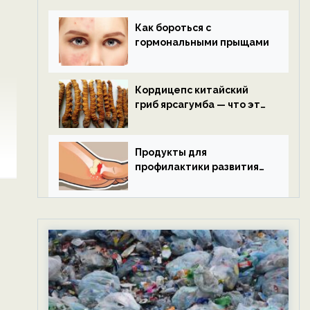
Как бороться с
гормональными прыщами
Кордицепс китайский
гриб ярсагумба — что это
такое?
Продукты для
профилактики развития
подагры.