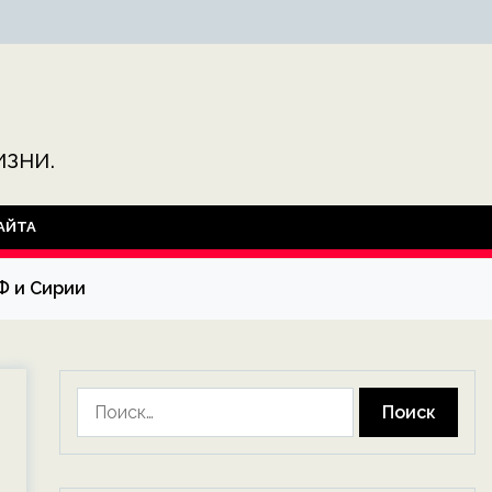
зни.
АЙТА
Ф и Сирии
Найти: