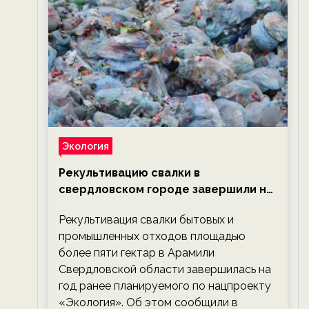
Экология
Рекультивацию свалки в
свердловском городе завершили на
год раньше планируемого срока —
Рекультивация свалки бытовых и
новости экологии на ECOportal
промышленных отходов площадью
более пяти гектар в Арамили
Свердловской области завершилась на
год ранее планируемого по нацпроекту
«Экология». Об этом сообщили в