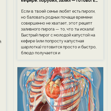
кефире: порубил, залил — готово! Ем,
не тревожась о фигуре!
Если в твоей семье любят есть пироги,
но баловать родных почаще времени
совершенно не хватает, этот рецепт
заливного пирога — то, что ты искала!
Быстрый пирог с молодой капустой на
кефире (или попросту капустная
й
шарлотка) готовится просто и быстро,
блюдо получается и