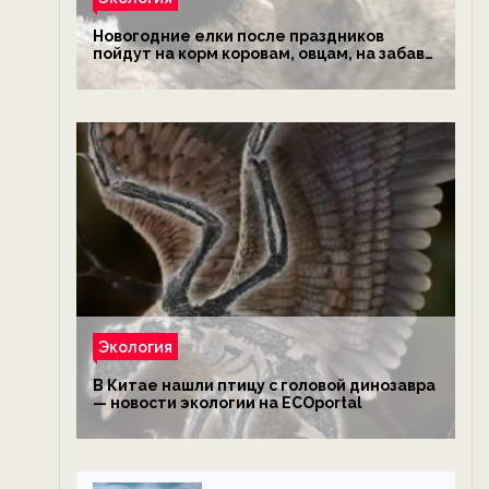
Новогодние елки после праздников
пойдут на корм коровам, овцам, на забаву
обезьянам, львам и леопардам — новости
экологии на ECOportal
Экология
В Китае нашли птицу с головой динозавра
— новости экологии на ECOportal