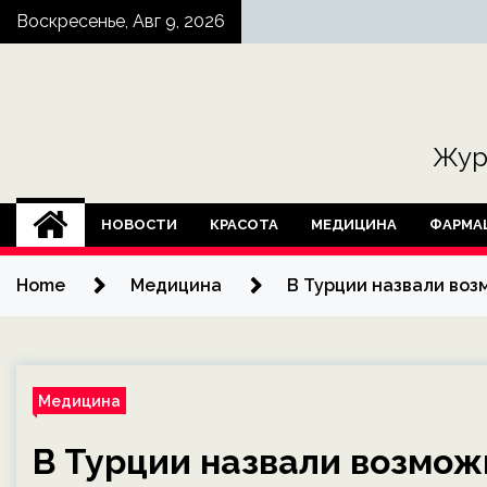
Skip
Воскресенье, Авг 9, 2026
to
content
Жур
НОВОСТИ
КРАСОТА
МЕДИЦИНА
ФАРМА
Home
Медицина
В Турции назвали воз
Медицина
В Турции назвали возмож