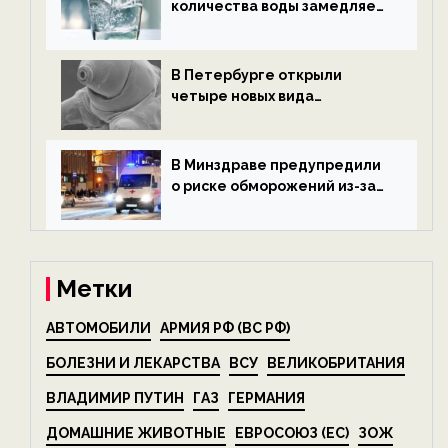
количества воды замедляет
старение — новости
экологии на ECOportal
В Петербурге открыли
четыре новых вида
микроскопических
беспозвоночных — новости
экологии на ECOportal
В Минздраве предупредили
о риске обморожений из-за
алкоголя — новости экологии
на ECOportal
Метки
АВТОМОБИЛИ
АРМИЯ РФ (ВС РФ)
БОЛЕЗНИ И ЛЕКАРСТВА
ВСУ
ВЕЛИКОБРИТАНИЯ
ВЛАДИМИР ПУТИН
ГАЗ
ГЕРМАНИЯ
ДОМАШНИЕ ЖИВОТНЫЕ
ЕВРОСОЮЗ (ЕС)
ЗОЖ