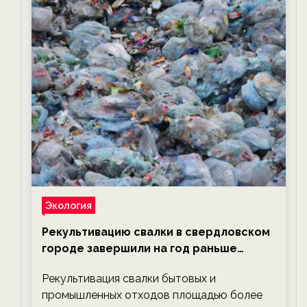
Экология
Рекультивацию свалки в свердловском
городе завершили на год раньше
планируемого срока — новости
Рекультивация свалки бытовых и
экологии на ECOportal
промышленных отходов площадью более