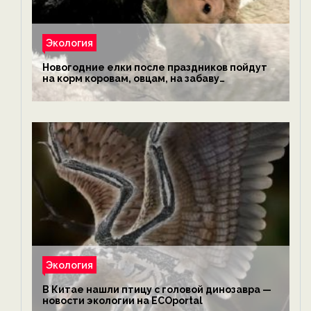
Экология
Новогодние елки после праздников пойдут
на корм коровам, овцам, на забаву
обезьянам, львам и леопардам — новости
экологии на ECOportal
Экология
В Китае нашли птицу с головой динозавра —
новости экологии на ECOportal