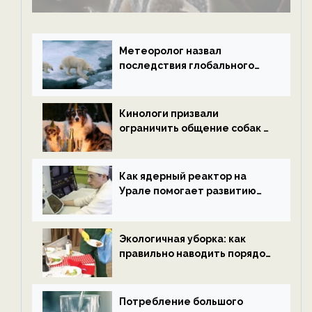
Метеоролог назвал
последствия глобального
потепления к концу века —
новости экологии на
ECOportal
Кинологи призвали
ограничить общение собак с
нетрезвыми гостями —
новости экологии на
ECOportal
Как ядерный реактор на
Урале помогает развитию
водородной энергетики —
новости экологии на
ECOportal
Экологичная уборка: как
правильно наводить порядок
после Нового года — новости
экологии на ECOportal
Потребление большого