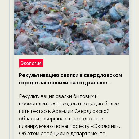
Экология
Рекультивацию свалки в свердловском
городе завершили на год раньше
планируемого срока — новости
Рекультивация свалки бытовых и
экологии на ECOportal
промышленных отходов площадью более
пяти гектар в Арамили Свердловской
области завершилась на год ранее
планируемого по нацпроекту «Экология».
Об этом сообщили в департаменте