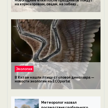
Новогодние елки после праздников пойдут
на корм коровам, овцам, на забаву
обезьянам, львам и леопардам — новости
экологии на ECOportal
Экология
В Китае нашли птицу с головой динозавра —
новости экологии на ECOportal
Метеоролог назвал
последствия глобального