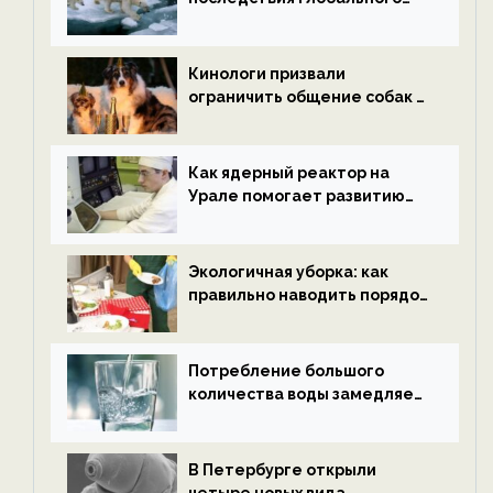
потепления к концу века —
новости экологии на
ECOportal
Кинологи призвали
ограничить общение собак с
нетрезвыми гостями —
новости экологии на
ECOportal
Как ядерный реактор на
Урале помогает развитию
водородной энергетики —
новости экологии на
ECOportal
Экологичная уборка: как
правильно наводить порядок
после Нового года — новости
экологии на ECOportal
Потребление большого
количества воды замедляет
старение — новости
экологии на ECOportal
В Петербурге открыли