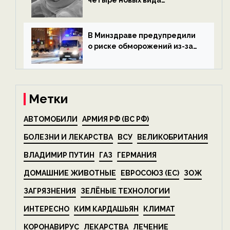
четыре новых вида
микроскопических
беспозвоночных — новости
экологии на ECOportal
В Минздраве предупредили
о риске обморожений из-за
алкоголя — новости экологии
на ECOportal
Метки
АВТОМОБИЛИ
АРМИЯ РФ (ВС РФ)
БОЛЕЗНИ И ЛЕКАРСТВА
ВСУ
ВЕЛИКОБРИТАНИЯ
ВЛАДИМИР ПУТИН
ГАЗ
ГЕРМАНИЯ
ДОМАШНИЕ ЖИВОТНЫЕ
ЕВРОСОЮЗ (ЕС)
ЗОЖ
ЗАГРЯЗНЕНИЯ
ЗЕЛЁНЫЕ ТЕХНОЛОГИИ
ИНТЕРЕСНО
КИМ КАРДАШЬЯН
КЛИМАТ
КОРОНАВИРУС
ЛЕКАРСТВА
ЛЕЧЕНИЕ