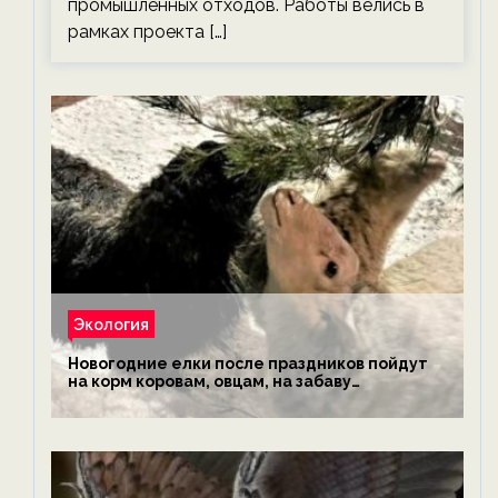
промышленных отходов. Работы велись в
рамках проекта […]
Экология
Новогодние елки после праздников пойдут
на корм коровам, овцам, на забаву
обезьянам, львам и леопардам — новости
экологии на ECOportal