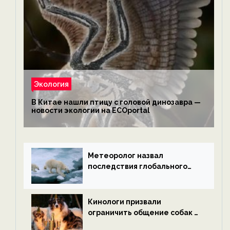
Экология
В Китае нашли птицу с головой динозавра —
новости экологии на ECOportal
Метеоролог назвал
последствия глобального
потепления к концу века —
новости экологии на
ECOportal
Кинологи призвали
ограничить общение собак с
нетрезвыми гостями —