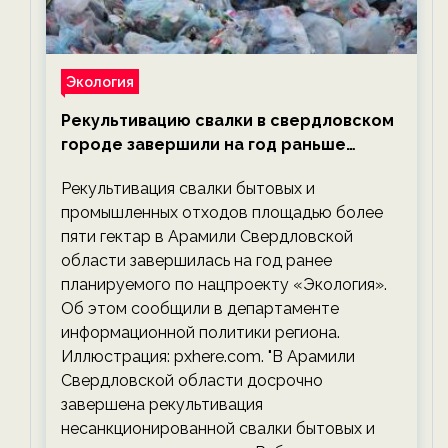
Экология
Рекультивацию свалки в свердловском
городе завершили на год раньше
планируемого срока — новости
Рекультивация свалки бытовых и
экологии на ECOportal
промышленных отходов площадью более
пяти гектар в Арамили Свердловской
области завершилась на год ранее
планируемого по нацпроекту «Экология».
Об этом сообщили в департаменте
информационной политики региона.
Иллюстрация: pxhere.com. "В Арамили
Свердловской области досрочно
завершена рекультивация
несанкционированной свалки бытовых и