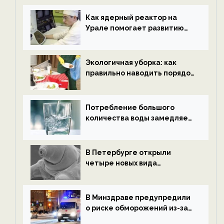
новости экологии на
ECOportal
Как ядерный реактор на
Урале помогает развитию
водородной энергетики —
новости экологии на
ECOportal
Экологичная уборка: как
правильно наводить порядок
после Нового года — новости
экологии на ECOportal
Потребление большого
количества воды замедляет
старение — новости
экологии на ECOportal
В Петербурге открыли
четыре новых вида
микроскопических
беспозвоночных — новости
экологии на ECOportal
В Минздраве предупредили
о риске обморожений из-за
алкоголя — новости экологии