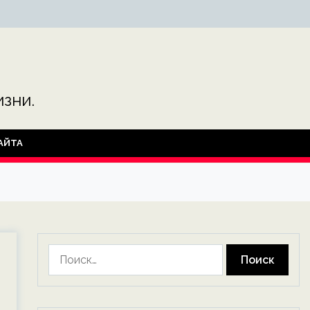
зни.
АЙТА
Найти: