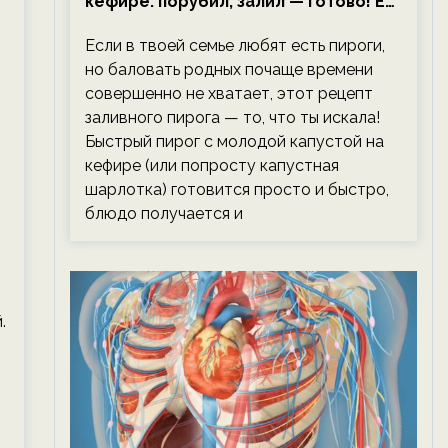
кефире: порубил, залил — готово! Ем,
не тревожась о фигуре!
Если в твоей семье любят есть пироги,
но баловать родных почаще времени
совершенно не хватает, этот рецепт
заливного пирога — то, что ты искала!
Быстрый пирог с молодой капустой на
кефире (или попросту капустная
шарлотка) готовится просто и быстро,
блюдо получается и
.