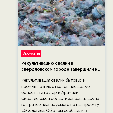
Экология
Рекультивацию свалки в
свердловском городе завершили на
год раньше планируемого срока —
Рекультивация свалки бытовых и
новости экологии на ECOportal
промышленных отходов площадью
более пяти гектар в Арамили
Свердловской области завершилась на
год ранее планируемого по нацпроекту
«Экология». Об этом сообщили в