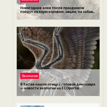
Новогодние елки после праздников
пойдут на корм коровам, овцам, на забаву
обезьянам, львам и леопардам — новости
экологии на ECOportal
Экология
В Китае нашли птицу с головой динозавра
— новости экологии на ECOportal