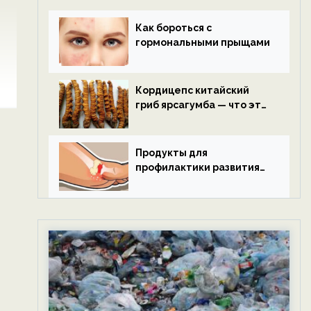
Как бороться с
гормональными прыщами
Кордицепс китайский
гриб ярсагумба — что это
такое?
Продукты для
профилактики развития
подагры.