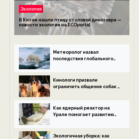
Экология
В Китае нашли птицу с головой динозавра —
новости экологии на ECOportal
Метеоролог назвал
последствия глобального
потепления к концу века —
новости экологии на
ECOportal
Кинологи призвали
ограничить общение собак с
нетрезвыми гостями —
новости экологии на
ECOportal
Как ядерный реактор на
Урале помогает развитию
водородной энергетики —
новости экологии на
ECOportal
Экологичная уборка: как