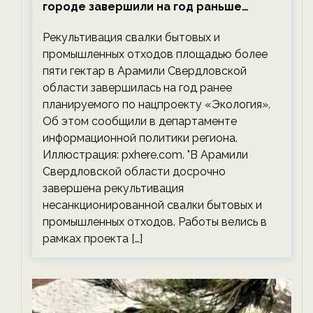
городе завершили на год раньше
планируемого срока — новости
Рекультивация свалки бытовых и
экологии на ECOportal
промышленных отходов площадью более
пяти гектар в Арамили Свердловской
области завершилась на год ранее
планируемого по нацпроекту «Экология».
Об этом сообщили в департаменте
информационной политики региона.
Иллюстрация: pxhere.com. "В Арамили
Свердловской области досрочно
завершена рекультивация
несанкционированной свалки бытовых и
промышленных отходов. Работы велись в
рамках проекта […]