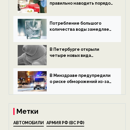
правильно наводить порядок
после Нового года — новости
экологии на ECOportal
Потребление большого
количества воды замедляет
старение — новости
экологии на ECOportal
В Петербурге открыли
четыре новых вида
микроскопических
беспозвоночных — новости
экологии на ECOportal
В Минздраве предупредили
о риске обморожений из-за
алкоголя — новости экологии
на ECOportal
Метки
АВТОМОБИЛИ
АРМИЯ РФ (ВС РФ)