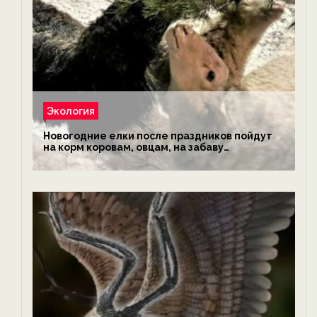
Экология
Новогодние елки после праздников пойдут
на корм коровам, овцам, на забаву
обезьянам, львам и леопардам — новости
экологии на ECOportal