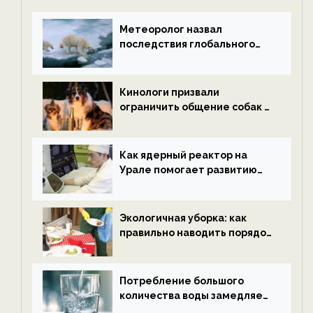
Метеоролог назвал
последствия глобального
потепления к концу века —
новости экологии на
ECOportal
Кинологи призвали
ограничить общение собак с
нетрезвыми гостями —
новости экологии на
ECOportal
Как ядерный реактор на
Урале помогает развитию
водородной энергетики —
новости экологии на
ECOportal
Экологичная уборка: как
правильно наводить порядок
после Нового года — новости
экологии на ECOportal
Потребление большого
количества воды замедляет
старение — новости