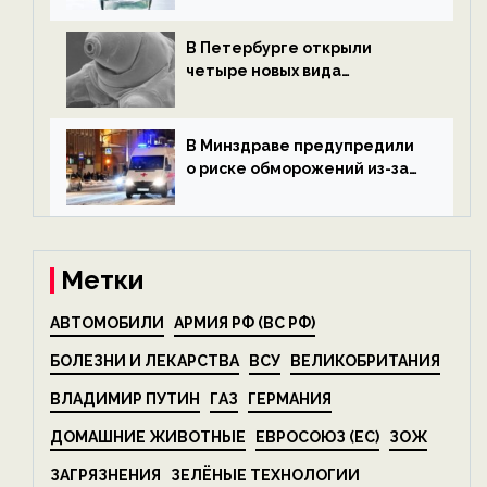
экологии на ECOportal
В Петербурге открыли
четыре новых вида
микроскопических
беспозвоночных — новости
экологии на ECOportal
В Минздраве предупредили
о риске обморожений из-за
алкоголя — новости экологии
на ECOportal
Метки
АВТОМОБИЛИ
АРМИЯ РФ (ВС РФ)
БОЛЕЗНИ И ЛЕКАРСТВА
ВСУ
ВЕЛИКОБРИТАНИЯ
ВЛАДИМИР ПУТИН
ГАЗ
ГЕРМАНИЯ
ДОМАШНИЕ ЖИВОТНЫЕ
ЕВРОСОЮЗ (ЕС)
ЗОЖ
ЗАГРЯЗНЕНИЯ
ЗЕЛЁНЫЕ ТЕХНОЛОГИИ