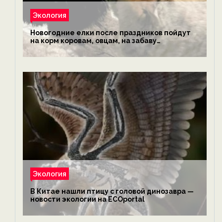
Экология
Новогодние елки после праздников пойдут
на корм коровам, овцам, на забаву
обезьянам, львам и леопардам — новости
экологии на ECOportal
Экология
В Китае нашли птицу с головой динозавра —
новости экологии на ECOportal