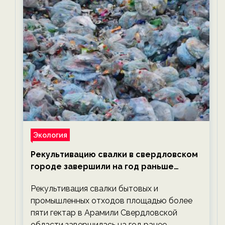
Экология
Рекультивацию свалки в свердловском
городе завершили на год раньше
планируемого срока — новости
Рекультивация свалки бытовых и
экологии на ECOportal
промышленных отходов площадью более
пяти гектар в Арамили Свердловской
области завершилась на год ранее