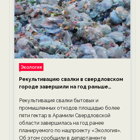
Экология
Рекультивацию свалки в свердловском
городе завершили на год раньше
планируемого срока — новости
Рекультивация свалки бытовых и
экологии на ECOportal
промышленных отходов площадью более
пяти гектар в Арамили Свердловской
области завершилась на год ранее
планируемого по нацпроекту «Экология».
Об этом сообщили в департаменте