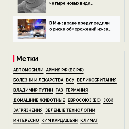
четыре новых вида
микроскопических
беспозвоночных — новости
экологии на ECOportal
В Минздраве предупредили
о риске обморожений из-за
алкоголя — новости экологии
на ECOportal
Метки
АВТОМОБИЛИ
АРМИЯ РФ (ВС РФ)
БОЛЕЗНИ И ЛЕКАРСТВА
ВСУ
ВЕЛИКОБРИТАНИЯ
ВЛАДИМИР ПУТИН
ГАЗ
ГЕРМАНИЯ
ДОМАШНИЕ ЖИВОТНЫЕ
ЕВРОСОЮЗ (ЕС)
ЗОЖ
ЗАГРЯЗНЕНИЯ
ЗЕЛЁНЫЕ ТЕХНОЛОГИИ
ИНТЕРЕСНО
КИМ КАРДАШЬЯН
КЛИМАТ