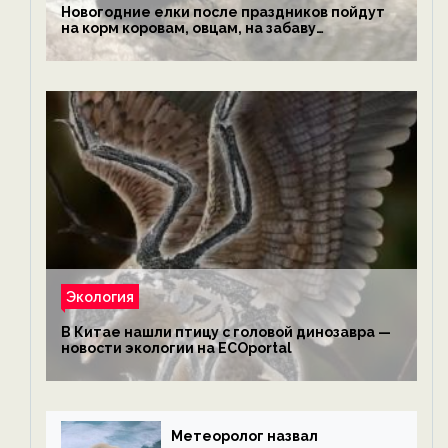
Новогодние елки после праздников пойдут
на корм коровам, овцам, на забаву
обезьянам, львам и леопардам — новости
экологии на ECOportal
Экология
В Китае нашли птицу с головой динозавра —
новости экологии на ECOportal
Метеоролог назвал