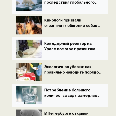
последствия глобального
потепления к концу века —
новости экологии на
ECOportal
Кинологи призвали
ограничить общение собак с
нетрезвыми гостями —
новости экологии на
ECOportal
Как ядерный реактор на
Урале помогает развитию
водородной энергетики —
новости экологии на
ECOportal
Экологичная уборка: как
правильно наводить порядок
после Нового года — новости
экологии на ECOportal
Потребление большого
количества воды замедляет
старение — новости
экологии на ECOportal
В Петербурге открыли