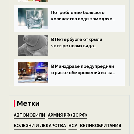
экологии на ECOportal
Потребление большого
количества воды замедляет
старение — новости
экологии на ECOportal
В Петербурге открыли
четыре новых вида
микроскопических
беспозвоночных — новости
экологии на ECOportal
В Минздраве предупредили
о риске обморожений из-за
алкоголя — новости экологии
на ECOportal
Метки
АВТОМОБИЛИ
АРМИЯ РФ (ВС РФ)
БОЛЕЗНИ И ЛЕКАРСТВА
ВСУ
ВЕЛИКОБРИТАНИЯ