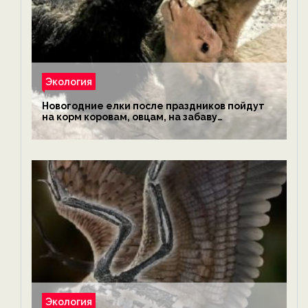
Экология
Новогодние елки после праздников пойдут
на корм коровам, овцам, на забаву
обезьянам, львам и леопардам — новости
экологии на ECOportal
Экология