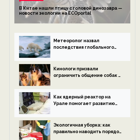
В Китае нашли птицу с головой динозавра —
новости экологии на ECOportal
Метеоролог назвал
последствия глобального
потепления к концу века —
новости экологии на
ECOportal
Кинологи призвали
ограничить общение собак с
нетрезвыми гостями —
новости экологии на
ECOportal
Как ядерный реактор на
Урале помогает развитию
водородной энергетики —
новости экологии на
ECOportal
Экологичная уборка: как
правильно наводить порядок
после Нового года — новости