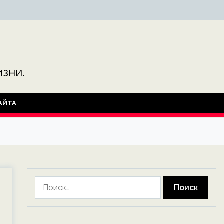
зни.
АЙТА
Найти: