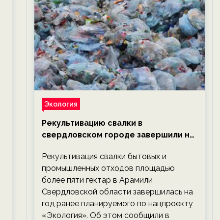
Экология
Рекультивацию свалки в
свердловском городе завершили на
год раньше планируемого срока —
Рекультивация свалки бытовых и
новости экологии на ECOportal
промышленных отходов площадью
более пяти гектар в Арамили
Свердловской области завершилась на
год ранее планируемого по нацпроекту
«Экология». Об этом сообщили в