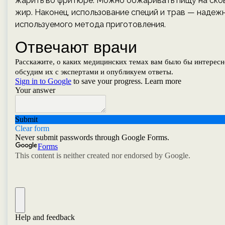
жарить во фритюре. Можно обжаривать пищу на сков
жир. Наконец, использование специй и трав — надеж
используемого метода приготовления.