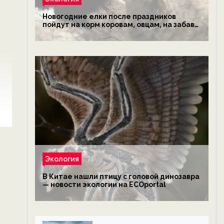
Новогодние елки после праздников
пойдут на корм коровам, овцам, на забаву
обезьянам, львам и леопардам — новости
экологии на ECOportal
Экология
В Китае нашли птицу с головой динозавра
— новости экологии на ECOportal