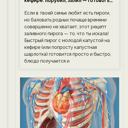
кефире: порубил, залил — готово! Ем,
не тревожась о фигуре!
Если в твоей семье любят есть пироги,
но баловать родных почаще времени
совершенно не хватает, этот рецепт
заливного пирога — то, что ты искала!
Быстрый пирог с молодой капустой на
кефире (или попросту капустная
шарлотка) готовится просто и быстро,
блюдо получается и