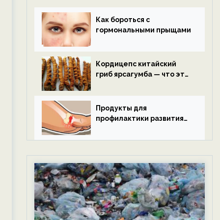
Как бороться с
гормональными прыщами
Кордицепс китайский
гриб ярсагумба — что это
такое?
Продукты для
профилактики развития
подагры.