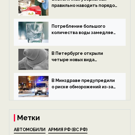
правильно наводить порядок
после Нового года — новости
экологии на ECOportal
Потребление большого
количества воды замедляет
старение — новости
экологии на ECOportal
В Петербурге открыли
четыре новых вида
микроскопических
беспозвоночных — новости
экологии на ECOportal
В Минздраве предупредили
о риске обморожений из-за
алкоголя — новости экологии
на ECOportal
Метки
АВТОМОБИЛИ
АРМИЯ РФ (ВС РФ)