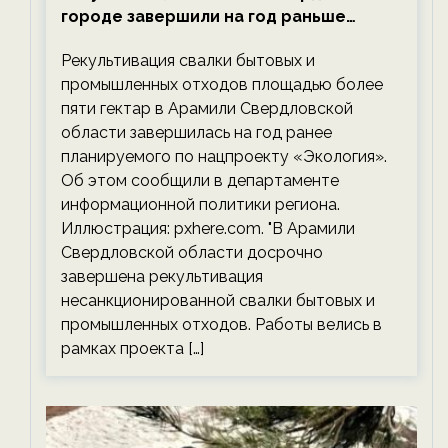
городе завершили на год раньше
планируемого срока — новости
Рекультивация свалки бытовых и
экологии на ECOportal
промышленных отходов площадью более
пяти гектар в Арамили Свердловской
области завершилась на год ранее
планируемого по нацпроекту «Экология».
Об этом сообщили в департаменте
информационной политики региона.
Иллюстрация: pxhere.com. "В Арамили
Свердловской области досрочно
завершена рекультивация
несанкционированной свалки бытовых и
промышленных отходов. Работы велись в
рамках проекта […]