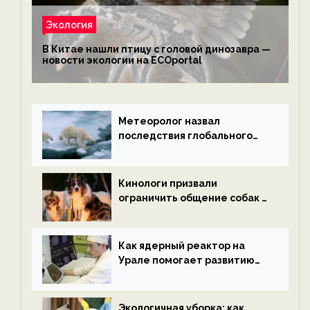
Экология
В Китае нашли птицу с головой динозавра —
новости экологии на ECOportal
Метеоролог назвал
последствия глобального
потепления к концу века —
новости экологии на
ECOportal
Кинологи призвали
ограничить общение собак с
нетрезвыми гостями —
новости экологии на
ECOportal
Как ядерный реактор на
Урале помогает развитию
водородной энергетики —
новости экологии на
ECOportal
Экологичная уборка: как