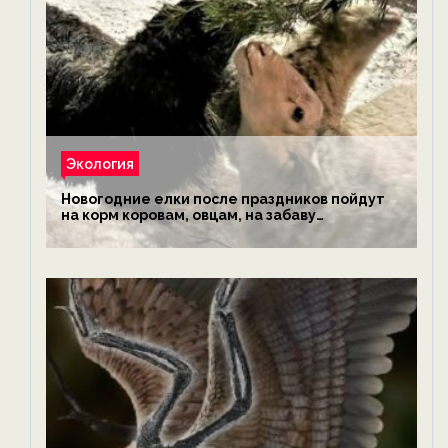
Экология
Новогодние елки после праздников пойдут
на корм коровам, овцам, на забаву
обезьянам, львам и леопардам — новости
экологии на ECOportal