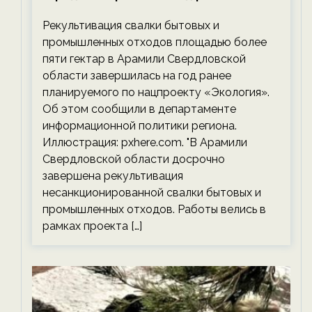
планируемого срока — новости
Рекультивация свалки бытовых и
экологии на ECOportal
промышленных отходов площадью более
пяти гектар в Арамили Свердловской
области завершилась на год ранее
планируемого по нацпроекту «Экология».
Об этом сообщили в департаменте
информационной политики региона.
Иллюстрация: pxhere.com. "В Арамили
Свердловской области досрочно
завершена рекультивация
несанкционированной свалки бытовых и
промышленных отходов. Работы велись в
рамках проекта […]