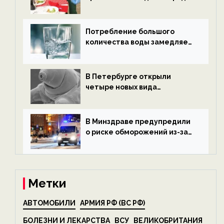
после Нового года — новости
экологии на ECOportal
Потребление большого
количества воды замедляет
старение — новости
экологии на ECOportal
В Петербурге открыли
четыре новых вида
микроскопических
беспозвоночных — новости
экологии на ECOportal
В Минздраве предупредили
о риске обморожений из-за
алкоголя — новости экологии
на ECOportal
Метки
АВТОМОБИЛИ
АРМИЯ РФ (ВС РФ)
БОЛЕЗНИ И ЛЕКАРСТВА
ВСУ
ВЕЛИКОБРИТАНИЯ