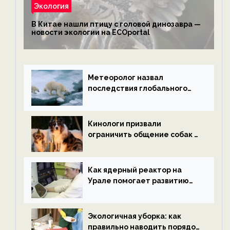
Экология
В Китае нашли птицу с головой динозавра —
новости экологии на ECOportal
Метеоролог назвал
последствия глобального
потепления к концу века —
новости экологии на
ECOportal
Кинологи призвали
ограничить общение собак с
нетрезвыми гостями —
новости экологии на
ECOportal
Как ядерный реактор на
Урале помогает развитию
водородной энергетики —
новости экологии на
ECOportal
Экологичная уборка: как
правильно наводить порядок