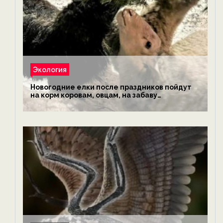
Экология
Новогодние елки после праздников пойдут
на корм коровам, овцам, на забаву
обезьянам, львам и леопардам — новости
экологии на ECOportal