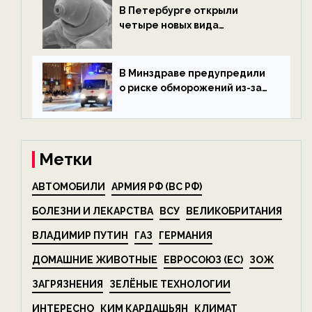
В Петербурге открыли
четыре новых вида
микроскопических
беспозвоночных — новости
экологии на ECOportal
В Минздраве предупредили
о риске обморожений из-за
алкоголя — новости экологии
на ECOportal
Метки
АВТОМОБИЛИ
АРМИЯ РФ (ВС РФ)
БОЛЕЗНИ И ЛЕКАРСТВА
ВСУ
ВЕЛИКОБРИТАНИЯ
ВЛАДИМИР ПУТИН
ГАЗ
ГЕРМАНИЯ
ДОМАШНИЕ ЖИВОТНЫЕ
ЕВРОСОЮЗ (ЕС)
ЗОЖ
ЗАГРЯЗНЕНИЯ
ЗЕЛЁНЫЕ ТЕХНОЛОГИИ
ИНТЕРЕСНО
КИМ КАРДАШЬЯН
КЛИМАТ