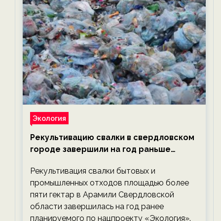
Экология
Рекультивацию свалки в свердловском
городе завершили на год раньше
планируемого срока — новости
Рекультивация свалки бытовых и
экологии на ECOportal
промышленных отходов площадью более
пяти гектар в Арамили Свердловской
области завершилась на год ранее
планируемого по нацпроекту «Экология».