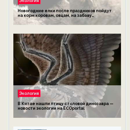
Экология
Новогодние елки после праздников пойдут
на корм коровам, овцам, на забаву
обезьянам, львам и леопардам — новости
экологии на ECOportal
Экология
В Китае нашли птицу с головой динозавра —
новости экологии на ECOportal