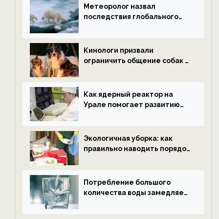
Метеоролог назвал
последствия глобального
потепления к концу века —
новости экологии на
ECOportal
Кинологи призвали
ограничить общение собак с
нетрезвыми гостями —
новости экологии на
ECOportal
Как ядерный реактор на
Урале помогает развитию
водородной энергетики —
новости экологии на
ECOportal
Экологичная уборка: как
правильно наводить порядок
после Нового года — новости
экологии на ECOportal
Потребление большого
количества воды замедляет
старение — новости
экологии на ECOportal