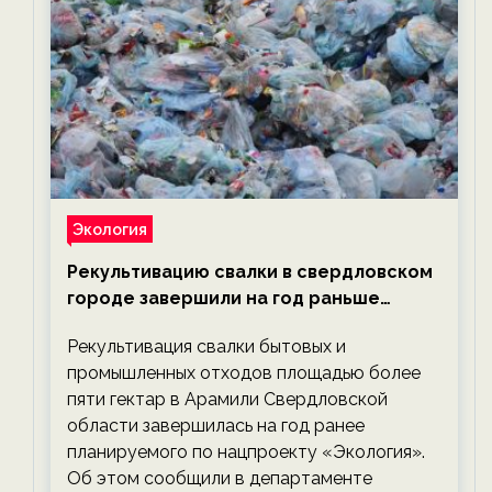
Экология
Рекультивацию свалки в свердловском
городе завершили на год раньше
планируемого срока — новости
Рекультивация свалки бытовых и
экологии на ECOportal
промышленных отходов площадью более
пяти гектар в Арамили Свердловской
области завершилась на год ранее
планируемого по нацпроекту «Экология».
Об этом сообщили в департаменте