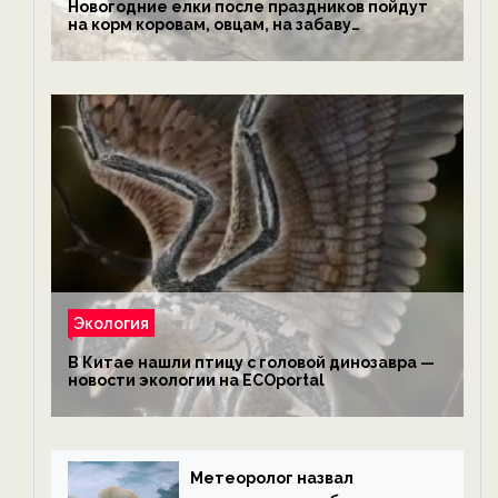
Новогодние елки после праздников пойдут
на корм коровам, овцам, на забаву
обезьянам, львам и леопардам — новости
экологии на ECOportal
Экология
В Китае нашли птицу с головой динозавра —
новости экологии на ECOportal
Метеоролог назвал