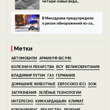
четыре новых вида
микроскопических
беспозвоночных — новости
экологии на ECOportal
В Минздраве предупредили
о риске обморожений из-за
алкоголя — новости экологии
на ECOportal
Метки
АВТОМОБИЛИ
АРМИЯ РФ (ВС РФ)
БОЛЕЗНИ И ЛЕКАРСТВА
ВСУ
ВЕЛИКОБРИТАНИЯ
ВЛАДИМИР ПУТИН
ГАЗ
ГЕРМАНИЯ
ДОМАШНИЕ ЖИВОТНЫЕ
ЕВРОСОЮЗ (ЕС)
ЗОЖ
ЗАГРЯЗНЕНИЯ
ЗЕЛЁНЫЕ ТЕХНОЛОГИИ
ИНТЕРЕСНО
КИМ КАРДАШЬЯН
КЛИМАТ
КОРОНАВИРУС
ЛЕКАРСТВА
ЛЕЧЕНИЕ