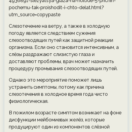
4936891-slezyatsya-glaza-na-holode-5-prichin-
pochemu-tak-proishodit-i-chto-delat.html?
utm_source=copypaste
Слезотечение на ветру, а также в холодную
погоду является следствием сужения
слезоотводящих путей как защитной реакции
организма. Если оно становится интенсивным, а
слёзы раздражают слизистую глаза и
доставляют проблемы, врач может назначить
процедуру промывания слезоотводящих путей.
Однако это мероприятие поможет лишь
устранить симптомы, потому как причина
слезотечения в холодное время года чисто
физиологическая.
В пожилом возрасте симптом возникает на фоне
дисфункции мейбомиевых желёз, которые
продуцируют один из компонентов слёзной