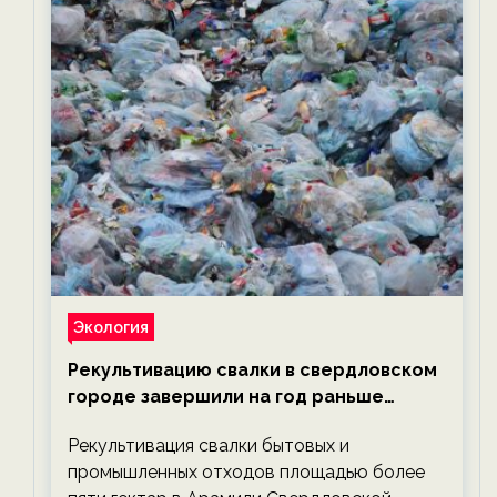
Экология
Рекультивацию свалки в свердловском
городе завершили на год раньше
планируемого срока — новости
Рекультивация свалки бытовых и
экологии на ECOportal
промышленных отходов площадью более