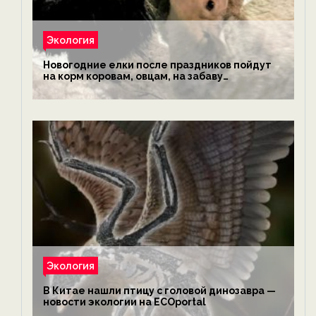
Экология
Новогодние елки после праздников пойдут
на корм коровам, овцам, на забаву
обезьянам, львам и леопардам — новости
экологии на ECOportal
Экология
В Китае нашли птицу с головой динозавра —
новости экологии на ECOportal