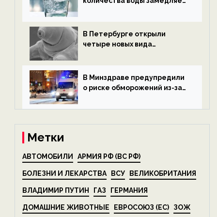
количества воды замедляет
старение — новости
экологии на ECOportal
В Петербурге открыли
четыре новых вида
микроскопических
беспозвоночных — новости
экологии на ECOportal
В Минздраве предупредили
о риске обморожений из-за
алкоголя — новости экологии
на ECOportal
Метки
АВТОМОБИЛИ
АРМИЯ РФ (ВС РФ)
БОЛЕЗНИ И ЛЕКАРСТВА
ВСУ
ВЕЛИКОБРИТАНИЯ
ВЛАДИМИР ПУТИН
ГАЗ
ГЕРМАНИЯ
ДОМАШНИЕ ЖИВОТНЫЕ
ЕВРОСОЮЗ (ЕС)
ЗОЖ