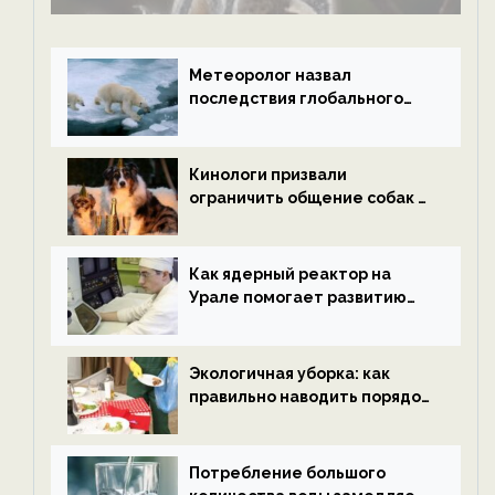
Метеоролог назвал
последствия глобального
потепления к концу века —
новости экологии на
ECOportal
Кинологи призвали
ограничить общение собак с
нетрезвыми гостями —
новости экологии на
ECOportal
Как ядерный реактор на
Урале помогает развитию
водородной энергетики —
новости экологии на
ECOportal
Экологичная уборка: как
правильно наводить порядок
после Нового года — новости
экологии на ECOportal
Потребление большого