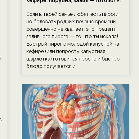
кефире: порубил, залил — готово! Ем,
не тревожась о фигуре!
Если в твоей семье любят есть пироги,
но баловать родных почаще времени
совершенно не хватает, этот рецепт
заливного пирога — то, что ты искала!
ю
Быстрый пирог с молодой капустой на
кефире (или попросту капустная
т
шарлотка) готовится просто и быстро,
блюдо получается и
.