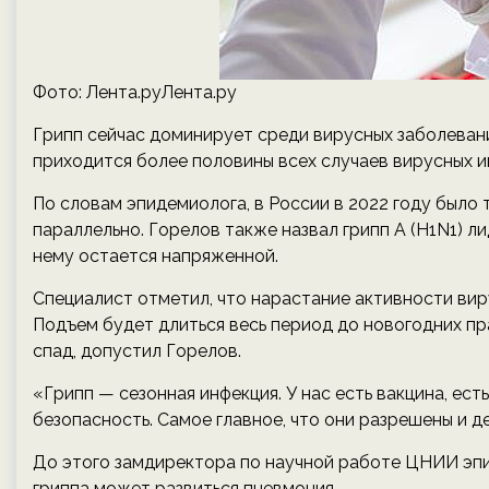
Фото: Лента.руЛента.ру
Грипп сейчас доминирует среди вирусных заболевани
приходится более половины всех случаев вирусных и
По словам эпидемиолога, в России в 2022 году было 
параллельно. Горелов также назвал грипп А (H1N1) ли
нему остается напряженной.
Специалист отметил, что нарастание активности вир
Подъем будет длиться весь период до новогодних пра
спад, допустил Горелов.
«Грипп — сезонная инфекция. У нас есть вакцина, ес
безопасность. Самое главное, что они разрешены и д
До этого замдиректора по научной работе ЦНИИ эпи
гриппа может развиться пневмония.