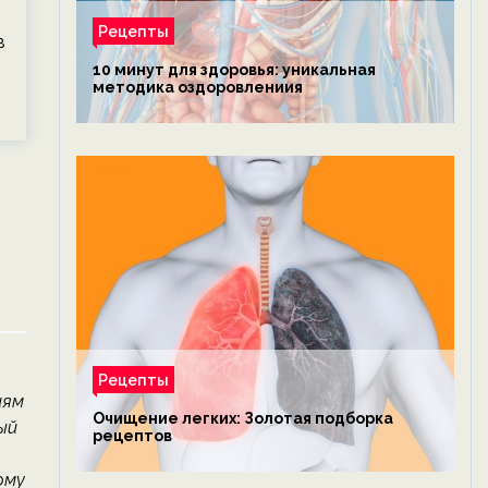
Рецепты
в
10 минут для здоровья: уникальная
методика оздоровлениия
Рецепты
иям
Очищение легких: Золотая подборка
ый
рецептов
ому