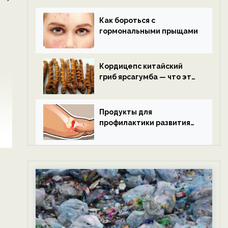
Как бороться с
гормональными прыщами
Кордицепс китайский
гриб ярсагумба — что это
такое?
Продукты для
профилактики развития
подагры.