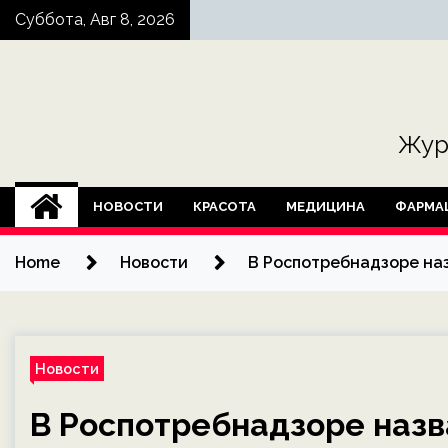
Skip
Суббота, Авг 8, 2026
to
content
Жур
НОВОСТИ
КРАСОТА
МЕДИЦИНА
ФАРМА
Home
Новости
В Роспотребнадзоре на
Новости
В Роспотребнадзоре назв