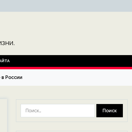
зни.
АЙТА
 в России
Найти: