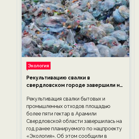
Экология
Рекультивацию свалки в
свердловском городе завершили на
год раньше планируемого срока —
Рекультивация свалки бытовых и
новости экологии на ECOportal
промышленных отходов площадью
более пяти гектар в Арамили
Свердловской области завершилась на
год ранее планируемого по нацпроекту
«Экология». Об этом сообщили в