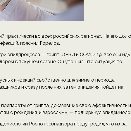
й практически во всех российских регионах. На его дол
нфекций, пояснил Горелов.
три эпидпроцесса — грипп, ОРВИ и COVID-19, все они иду
дером в текущем сезоне. Он уточнил, что ситуация по
усных инфекций свойственно для зимнего периода.
здников и сразу после них, затем эпидемия пойдет на
ть препараты от гриппа, доказавшие свою эффективность и
етям с рождения, и взрослым», — подчеркнул эпидемиолог
демиологии Роспотребнадзора предупредил, что из-за