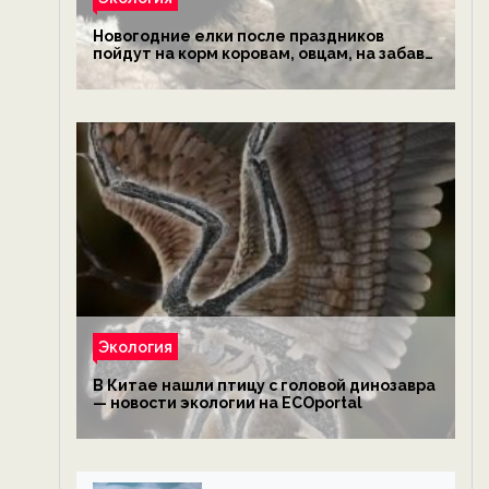
Новогодние елки после праздников
пойдут на корм коровам, овцам, на забаву
обезьянам, львам и леопардам — новости
экологии на ECOportal
Экология
В Китае нашли птицу с головой динозавра
— новости экологии на ECOportal