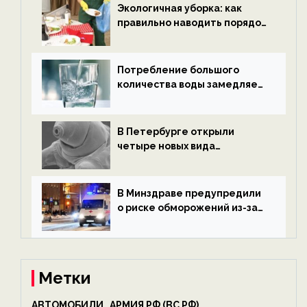
ECOportal
Экологичная уборка: как
правильно наводить порядок
после Нового года — новости
экологии на ECOportal
Потребление большого
количества воды замедляет
старение — новости
экологии на ECOportal
В Петербурге открыли
четыре новых вида
микроскопических
беспозвоночных — новости
экологии на ECOportal
В Минздраве предупредили
о риске обморожений из-за
алкоголя — новости экологии
на ECOportal
Метки
АВТОМОБИЛИ
АРМИЯ РФ (ВС РФ)