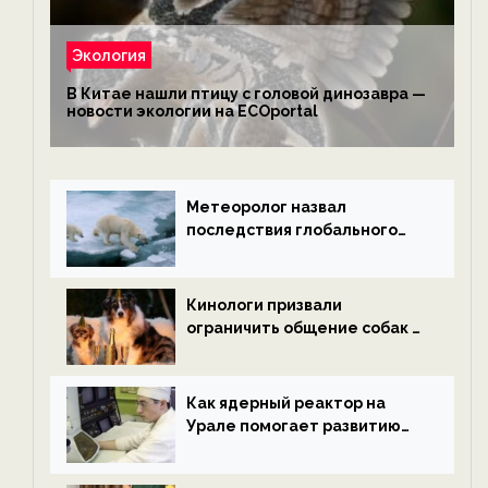
Экология
В Китае нашли птицу с головой динозавра —
новости экологии на ECOportal
Метеоролог назвал
последствия глобального
потепления к концу века —
новости экологии на
ECOportal
Кинологи призвали
ограничить общение собак с
нетрезвыми гостями —
новости экологии на
ECOportal
Как ядерный реактор на
Урале помогает развитию
водородной энергетики —
новости экологии на