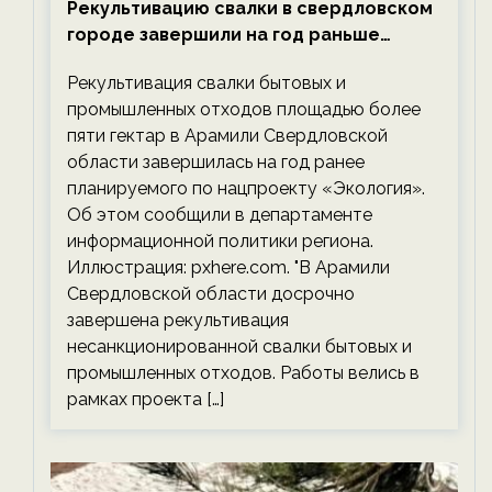
Рекультивацию свалки в свердловском
городе завершили на год раньше
планируемого срока — новости
Рекультивация свалки бытовых и
экологии на ECOportal
промышленных отходов площадью более
пяти гектар в Арамили Свердловской
области завершилась на год ранее
планируемого по нацпроекту «Экология».
Об этом сообщили в департаменте
информационной политики региона.
Иллюстрация: pxhere.com. "В Арамили
Свердловской области досрочно
завершена рекультивация
несанкционированной свалки бытовых и
промышленных отходов. Работы велись в
рамках проекта […]