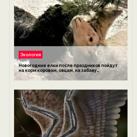
Экология
Новогодние елки после праздников пойдут
на корм коровам, овцам, на забаву
обезьянам, львам и леопардам — новости
экологии на ECOportal