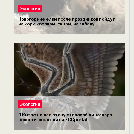
Экология
Новогодние елки после праздников пойдут
на корм коровам, овцам, на забаву
обезьянам, львам и леопардам — новости
экологии на ECOportal
Экология
В Китае нашли птицу с головой динозавра —
новости экологии на ECOportal