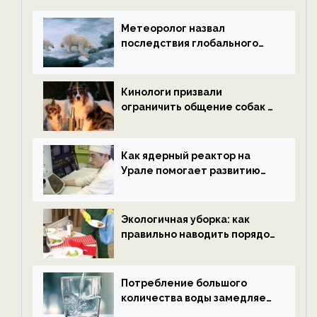
Метеоролог назвал
последствия глобального
потепления к концу века —
новости экологии на
ECOportal
Кинологи призвали
ограничить общение собак с
нетрезвыми гостями —
новости экологии на
ECOportal
Как ядерный реактор на
Урале помогает развитию
водородной энергетики —
новости экологии на
ECOportal
Экологичная уборка: как
правильно наводить порядок
после Нового года — новости
экологии на ECOportal
Потребление большого
количества воды замедляет
старение — новости