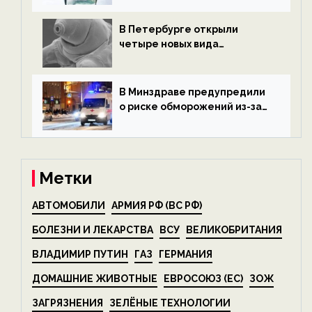
экологии на ECOportal
В Петербурге открыли
четыре новых вида
микроскопических
беспозвоночных — новости
экологии на ECOportal
В Минздраве предупредили
о риске обморожений из-за
алкоголя — новости экологии
на ECOportal
Метки
АВТОМОБИЛИ
АРМИЯ РФ (ВС РФ)
БОЛЕЗНИ И ЛЕКАРСТВА
ВСУ
ВЕЛИКОБРИТАНИЯ
ВЛАДИМИР ПУТИН
ГАЗ
ГЕРМАНИЯ
ДОМАШНИЕ ЖИВОТНЫЕ
ЕВРОСОЮЗ (ЕС)
ЗОЖ
ЗАГРЯЗНЕНИЯ
ЗЕЛЁНЫЕ ТЕХНОЛОГИИ