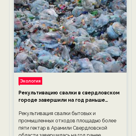
Экология
Рекультивацию свалки в свердловском
городе завершили на год раньше
планируемого срока — новости
Рекультивация свалки бытовых и
экологии на ECOportal
промышленных отходов площадью более
пяти гектар в Арамили Свердловской
области завершилась на год ранее