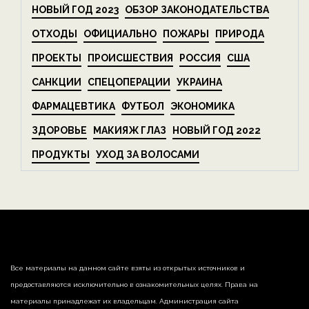
НОВЫЙ ГОД 2023
ОБЗОР ЗАКОНОДАТЕЛЬСТВА
ОТХОДЫ
ОФИЦИАЛЬНО
ПОЖАРЫ
ПРИРОДА
ПРОЕКТЫ
ПРОИСШЕСТВИЯ
РОССИЯ
США
САНКЦИИ
СПЕЦОПЕРАЦИИ
УКРАИНА
ФАРМАЦЕВТИКА
ФУТБОЛ
ЭКОНОМИКА
ЗДОРОВЬЕ
МАКИЯЖ ГЛАЗ
НОВЫЙ ГОД 2022
ПРОДУКТЫ
УХОД ЗА ВОЛОСАМИ
Все материалы на данном сайте взяты из открытых источников и
предоставляются исключительно в ознакомительных целях. Права на
материалы принадлежат их владельцам. Администрация сайта