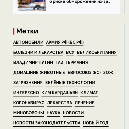
о риске обморожений из-за
алкоголя — новости экологии
на ECOportal
Метки
АВТОМОБИЛИ
АРМИЯ РФ (ВС РФ)
БОЛЕЗНИ И ЛЕКАРСТВА
ВСУ
ВЕЛИКОБРИТАНИЯ
ВЛАДИМИР ПУТИН
ГАЗ
ГЕРМАНИЯ
ДОМАШНИЕ ЖИВОТНЫЕ
ЕВРОСОЮЗ (ЕС)
ЗОЖ
ЗАГРЯЗНЕНИЯ
ЗЕЛЁНЫЕ ТЕХНОЛОГИИ
ИНТЕРЕСНО
КИМ КАРДАШЬЯН
КЛИМАТ
КОРОНАВИРУС
ЛЕКАРСТВА
ЛЕЧЕНИЕ
МИНОБОРОНЫ
НАУКА
НОВОСТИ
НОВОСТИ ЗАКОНОДАТЕЛЬСТВА
НОВЫЙ ГОД