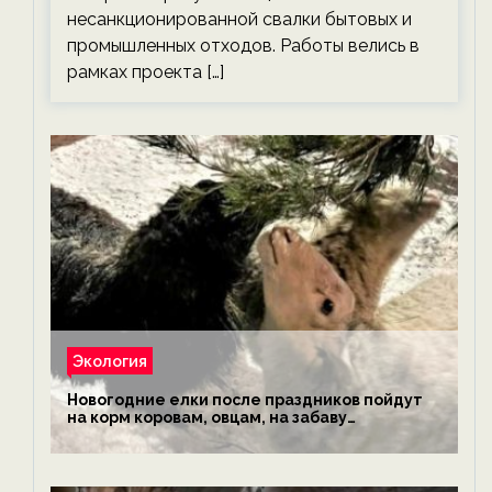
несанкционированной свалки бытовых и
промышленных отходов. Работы велись в
рамках проекта […]
Экология
Новогодние елки после праздников пойдут
на корм коровам, овцам, на забаву
обезьянам, львам и леопардам — новости
экологии на ECOportal