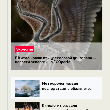
Экология
В Китае нашли птицу с головой динозавра —
новости экологии на ECOportal
Метеоролог назвал
последствия глобального
потепления к концу века —
новости экологии на
ECOportal
Кинологи призвали