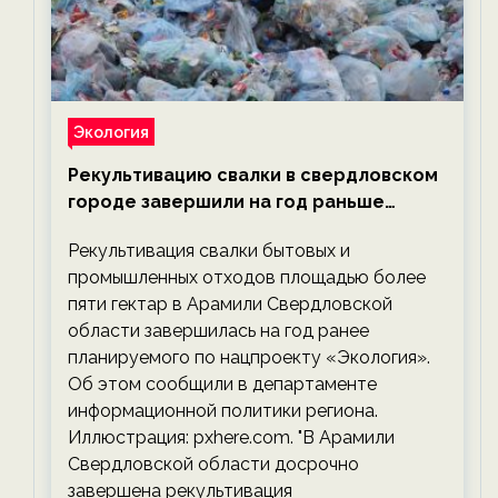
Экология
Рекультивацию свалки в свердловском
городе завершили на год раньше
планируемого срока — новости
Рекультивация свалки бытовых и
экологии на ECOportal
промышленных отходов площадью более
пяти гектар в Арамили Свердловской
области завершилась на год ранее
планируемого по нацпроекту «Экология».
Об этом сообщили в департаменте
информационной политики региона.
Иллюстрация: pxhere.com. "В Арамили
Свердловской области досрочно
завершена рекультивация