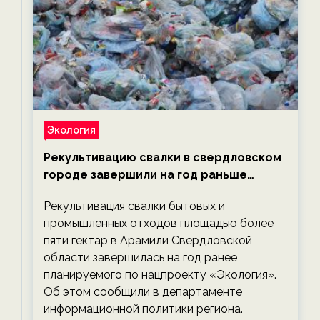
Экология
Рекультивацию свалки в свердловском
городе завершили на год раньше
планируемого срока — новости
Рекультивация свалки бытовых и
экологии на ECOportal
промышленных отходов площадью более
пяти гектар в Арамили Свердловской
области завершилась на год ранее
планируемого по нацпроекту «Экология».
Об этом сообщили в департаменте
информационной политики региона.