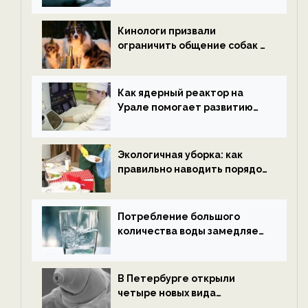
новости экологии на
ECOportal
Кинологи призвали
ограничить общение собак с
нетрезвыми гостями —
новости экологии на
ECOportal
Как ядерный реактор на
Урале помогает развитию
водородной энергетики —
новости экологии на
ECOportal
Экологичная уборка: как
правильно наводить порядок
после Нового года — новости
экологии на ECOportal
Потребление большого
количества воды замедляет
старение — новости
экологии на ECOportal
В Петербурге открыли
четыре новых вида
микроскопических