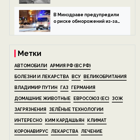
беспозвоночных — новости
экологии на ECOportal
В Минздраве предупредили
о риске обморожений из-за
алкоголя — новости экологии
на ECOportal
Метки
АВТОМОБИЛИ
АРМИЯ РФ (ВС РФ)
БОЛЕЗНИ И ЛЕКАРСТВА
ВСУ
ВЕЛИКОБРИТАНИЯ
ВЛАДИМИР ПУТИН
ГАЗ
ГЕРМАНИЯ
ДОМАШНИЕ ЖИВОТНЫЕ
ЕВРОСОЮЗ (ЕС)
ЗОЖ
ЗАГРЯЗНЕНИЯ
ЗЕЛЁНЫЕ ТЕХНОЛОГИИ
ИНТЕРЕСНО
КИМ КАРДАШЬЯН
КЛИМАТ
КОРОНАВИРУС
ЛЕКАРСТВА
ЛЕЧЕНИЕ