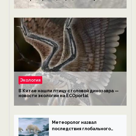
обезьянам, львам и леопардам — новости
экологии на ECOportal
Экология
В Китае нашли птицу с головой динозавра —
новости экологии на ECOportal
Метеоролог назвал
последствия глобального
потепления к концу века —