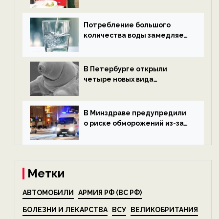
после Нового года — новости
экологии на ECOportal
Потребление большого
количества воды замедляет
старение — новости
экологии на ECOportal
В Петербурге открыли
четыре новых вида
микроскопических
беспозвоночных — новости
экологии на ECOportal
В Минздраве предупредили
о риске обморожений из-за
алкоголя — новости экологии
на ECOportal
Метки
АВТОМОБИЛИ
АРМИЯ РФ (ВС РФ)
БОЛЕЗНИ И ЛЕКАРСТВА
ВСУ
ВЕЛИКОБРИТАНИЯ