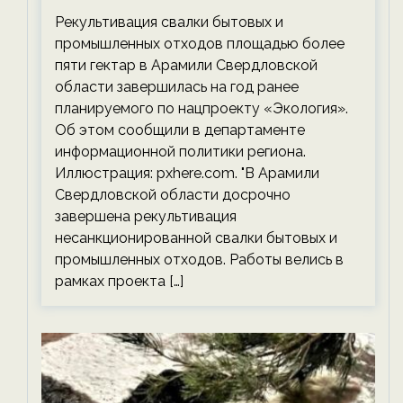
планируемого срока — новости
Рекультивация свалки бытовых и
экологии на ECOportal
промышленных отходов площадью более
пяти гектар в Арамили Свердловской
области завершилась на год ранее
планируемого по нацпроекту «Экология».
Об этом сообщили в департаменте
информационной политики региона.
Иллюстрация: pxhere.com. "В Арамили
Свердловской области досрочно
завершена рекультивация
несанкционированной свалки бытовых и
промышленных отходов. Работы велись в
рамках проекта […]