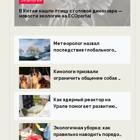
В Китае нашли птицу с головой динозавра —
новости экологии на ECOportal
Метеоролог назвал
последствия глобального
потепления к концу века —
новости экологии на
ECOportal
Кинологи призвали
ограничить общение собак с
нетрезвыми гостями —
новости экологии на
ECOportal
Как ядерный реактор на
Урале помогает развитию
водородной энергетики —
новости экологии на
ECOportal
Экологичная уборка: как
правильно наводить порядок