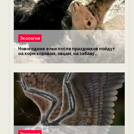
Экология
Новогодние елки после праздников пойдут
на корм коровам, овцам, на забаву
обезьянам, львам и леопардам — новости
экологии на ECOportal
Экология