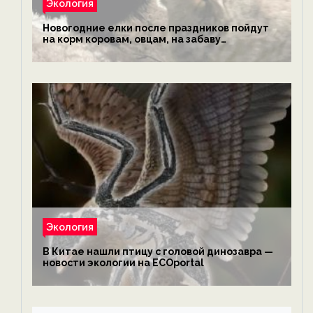
Экология
Новогодние елки после праздников пойдут
на корм коровам, овцам, на забаву
обезьянам, львам и леопардам — новости
экологии на ECOportal
Экология
В Китае нашли птицу с головой динозавра —
новости экологии на ECOportal