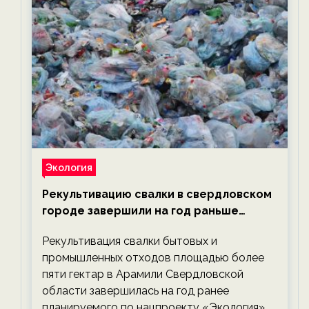
Экология
Рекультивацию свалки в свердловском
городе завершили на год раньше
планируемого срока — новости
Рекультивация свалки бытовых и
экологии на ECOportal
промышленных отходов площадью более
пяти гектар в Арамили Свердловской
области завершилась на год ранее
планируемого по нацпроекту «Экология».