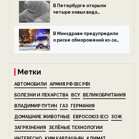
В Петербурге открыли
четыре новых вида
микроскопических
беспозвоночных — новости
экологии на ECOportal
В Минздраве предупредили
о риске обморожений из-за
алкоголя — новости экологии
на ECOportal
Метки
АВТОМОБИЛИ
АРМИЯ РФ (ВС РФ)
БОЛЕЗНИ И ЛЕКАРСТВА
ВСУ
ВЕЛИКОБРИТАНИЯ
ВЛАДИМИР ПУТИН
ГАЗ
ГЕРМАНИЯ
ДОМАШНИЕ ЖИВОТНЫЕ
ЕВРОСОЮЗ (ЕС)
ЗОЖ
ЗАГРЯЗНЕНИЯ
ЗЕЛЁНЫЕ ТЕХНОЛОГИИ
ИНТЕРЕСНО
КИМ КАРДАШЬЯН
КЛИМАТ