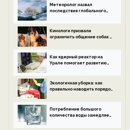
Метеоролог назвал
последствия глобального
потепления к концу века —
новости экологии на
ECOportal
Кинологи призвали
ограничить общение собак с
нетрезвыми гостями —
новости экологии на
ECOportal
Как ядерный реактор на
Урале помогает развитию
водородной энергетики —
новости экологии на
ECOportal
Экологичная уборка: как
правильно наводить порядок
после Нового года — новости
экологии на ECOportal
Потребление большого
количества воды замедляет
старение — новости
экологии на ECOportal