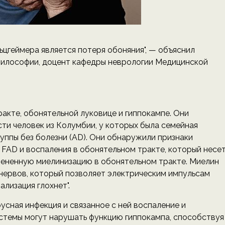
льцгеймера является потеря обоняния", — объяснил
философии, доцент кафедры неврологии Медицинской
акте, обонятельной луковице и гиппокампе. Они
ти человек из Колумбии, у которых была семейная
руппы без болезни (AD). Они обнаружили признаки
 FAD и воспаления в обонятельном тракте, который несе
мененную миелинизацию в обонятельном тракте. Миелин
нервов, который позволяет электрическим импульсам
ализация глохнет".
усная инфекция и связанное с ней воспаление и
стемы могут нарушать функцию гиппокампа, способствуя