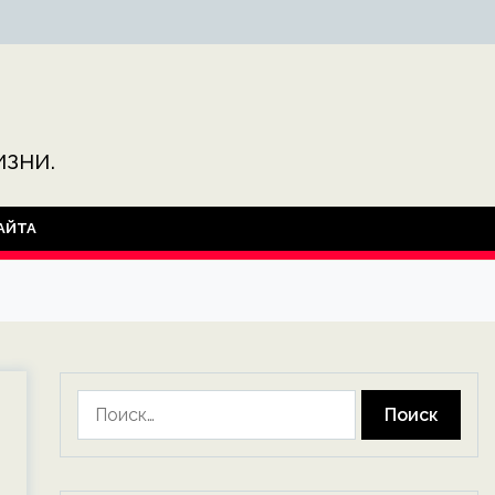
зни.
АЙТА
Найти: