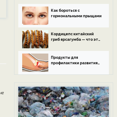
Как бороться с
гормональными прыщами
Кордицепс китайский
гриб ярсагумба — что это
такое?
Продукты для
профилактики развития
подагры.
не