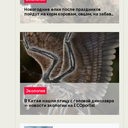
Новогодние елки после праздников
пойдут на корм коровам, овцам, на забаву
обезьянам, львам и леопардам — новости
экологии на ECOportal
Экология
В Китае нашли птицу с головой динозавра
— новости экологии на ECOportal