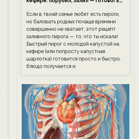
кефире: порубил, залил — готово! Ем,
не тревожась о фигуре!
Если в твоей семье любят есть пироги,
но баловать родных почаще времени
совершенно не хватает, этот рецепт
заливного пирога — то, что ты искала!
Быстрый пирог с молодой капустой на
кефире (или попросту капустная
шарлотка) готовится просто и быстро,
блюдо получается и
т