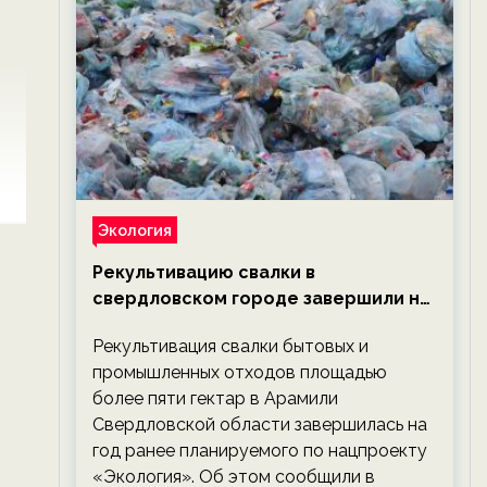
Экология
Рекультивацию свалки в
свердловском городе завершили на
год раньше планируемого срока —
Рекультивация свалки бытовых и
новости экологии на ECOportal
промышленных отходов площадью
более пяти гектар в Арамили
Свердловской области завершилась на
год ранее планируемого по нацпроекту
«Экология». Об этом сообщили в