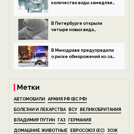
количества воды замедляет
старение — новости
экологии на ECOportal
В Петербурге открыли
четыре новых вида
микроскопических
беспозвоночных — новости
экологии на ECOportal
В Минздраве предупредили
о риске обморожений из-за
алкоголя — новости экологии
на ECOportal
Метки
АВТОМОБИЛИ
АРМИЯ РФ (ВС РФ)
БОЛЕЗНИ И ЛЕКАРСТВА
ВСУ
ВЕЛИКОБРИТАНИЯ
ВЛАДИМИР ПУТИН
ГАЗ
ГЕРМАНИЯ
ДОМАШНИЕ ЖИВОТНЫЕ
ЕВРОСОЮЗ (ЕС)
ЗОЖ