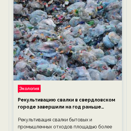
Экология
Рекультивацию свалки в свердловском
городе завершили на год раньше
планируемого срока — новости
Рекультивация свалки бытовых и
экологии на ECOportal
промышленных отходов площадью более