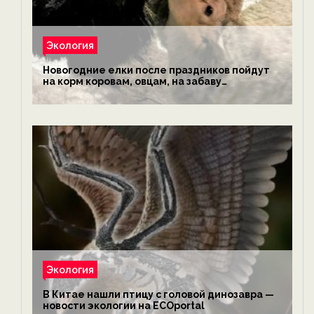
Экология
Новогодние елки после праздников пойдут
на корм коровам, овцам, на забаву
обезьянам, львам и леопардам — новости
экологии на ECOportal
Экология
В Китае нашли птицу с головой динозавра —
новости экологии на ECOportal