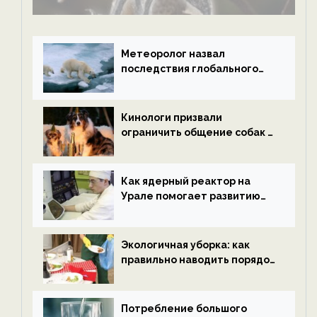
Метеоролог назвал
последствия глобального
потепления к концу века —
новости экологии на
ECOportal
Кинологи призвали
ограничить общение собак с
нетрезвыми гостями —
новости экологии на
ECOportal
Как ядерный реактор на
Урале помогает развитию
водородной энергетики —
новости экологии на
ECOportal
Экологичная уборка: как
правильно наводить порядок
после Нового года — новости
экологии на ECOportal
Потребление большого