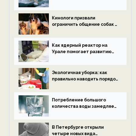
потепления к концу века —
новости экологии на
ECOportal
Кинологи призвали
ограничить общение собак с
нетрезвыми гостями —
новости экологии на
ECOportal
Как ядерный реактор на
Урале помогает развитию
водородной энергетики —
новости экологии на
ECOportal
Экологичная уборка: как
правильно наводить порядок
после Нового года — новости
экологии на ECOportal
Потребление большого
количества воды замедляет
старение — новости
экологии на ECOportal
В Петербурге открыли
четыре новых вида