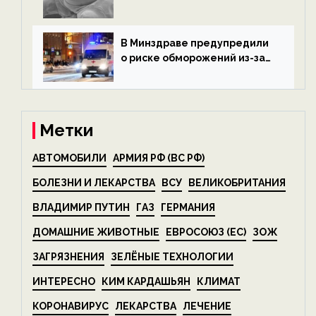
микроскопических
беспозвоночных — новости
экологии на ECOportal
В Минздраве предупредили
о риске обморожений из-за
алкоголя — новости экологии
на ECOportal
Метки
АВТОМОБИЛИ
АРМИЯ РФ (ВС РФ)
БОЛЕЗНИ И ЛЕКАРСТВА
ВСУ
ВЕЛИКОБРИТАНИЯ
ВЛАДИМИР ПУТИН
ГАЗ
ГЕРМАНИЯ
ДОМАШНИЕ ЖИВОТНЫЕ
ЕВРОСОЮЗ (ЕС)
ЗОЖ
ЗАГРЯЗНЕНИЯ
ЗЕЛЁНЫЕ ТЕХНОЛОГИИ
ИНТЕРЕСНО
КИМ КАРДАШЬЯН
КЛИМАТ
КОРОНАВИРУС
ЛЕКАРСТВА
ЛЕЧЕНИЕ