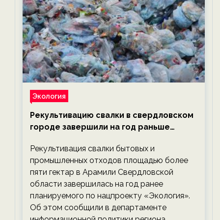
Экология
Рекультивацию свалки в свердловском
городе завершили на год раньше
планируемого срока — новости
Рекультивация свалки бытовых и
экологии на ECOportal
промышленных отходов площадью более
пяти гектар в Арамили Свердловской
области завершилась на год ранее
планируемого по нацпроекту «Экология».
Об этом сообщили в департаменте
информационной политики региона.