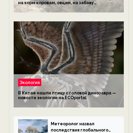
на корм коровам, овцам, на забаву
обезьянам, львам и леопардам — новости
экологии на ECOportal
Экология
В Китае нашли птицу с головой динозавра —
новости экологии на ECOportal
Метеоролог назвал
последствия глобального