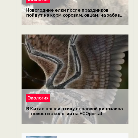
Новогодние елки после праздников
пойдут на корм коровам, овцам, на забаву
обезьянам, львам и леопардам — новости
экологии на ECOportal
Экология
В Китае нашли птицу с головой динозавра
— новости экологии на ECOportal