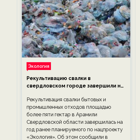
Экология
Рекультивацию свалки в
свердловском городе завершили на
год раньше планируемого срока —
Рекультивация свалки бытовых и
новости экологии на ECOportal
промышленных отходов площадью
более пяти гектар в Арамили
Свердловской области завершилась на
год ранее планируемого по нацпроекту
«Экология». Об этом сообщили в