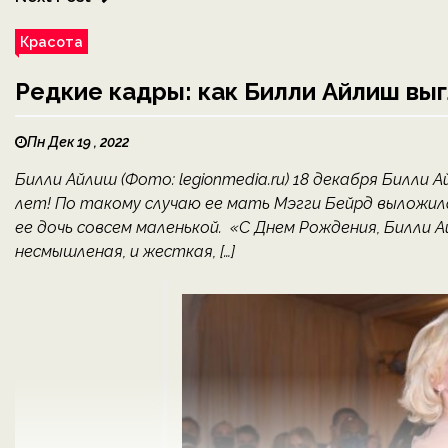
Красота
Редкие кадры: как Билли Айлиш вы
Пн Дек 19 , 2022
Билли Айлиш (Фото: legionmedia.ru) 18 декабря Билли
лет! По такому случаю ее мать Мэгги Бейрд выложил
ее дочь совсем маленькой. «С Днем Рождения, Билли Ай
несмышленая, и жесткая, […]