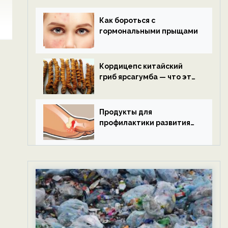
Как бороться с
гормональными прыщами
Кордицепс китайский
гриб ярсагумба — что это
такое?
Продукты для
профилактики развития
подагры.