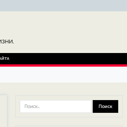
зни.
АЙТА
Найти: