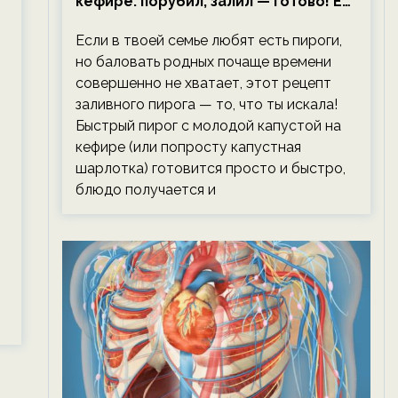
кефире: порубил, залил — готово! Ем,
не тревожась о фигуре!
Если в твоей семье любят есть пироги,
но баловать родных почаще времени
совершенно не хватает, этот рецепт
заливного пирога — то, что ты искала!
Быстрый пирог с молодой капустой на
кефире (или попросту капустная
шарлотка) готовится просто и быстро,
блюдо получается и