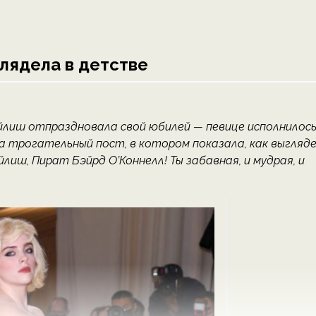
глядела в детстве
 Айлиш отпраздновала свой юбилей — певице исполнилось
а трогательный пост, в котором показала, как выгляд
лиш, Пират Бэйрд О’Коннелл! Ты забавная, и мудрая, и