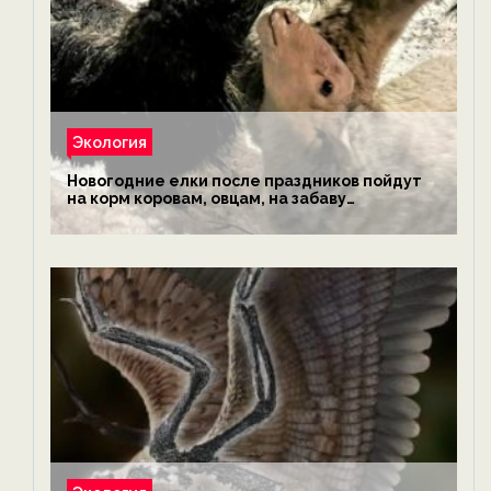
Экология
Новогодние елки после праздников пойдут
на корм коровам, овцам, на забаву
обезьянам, львам и леопардам — новости
экологии на ECOportal