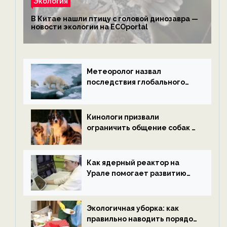
Экология
В Китае нашли птицу с головой динозавра —
новости экологии на ECOportal
Метеоролог назвал
последствия глобального
потепления к концу века —
новости экологии на
ECOportal
Кинологи призвали
ограничить общение собак с
нетрезвыми гостями —
новости экологии на
ECOportal
Как ядерный реактор на
Урале помогает развитию
водородной энергетики —
новости экологии на
ECOportal
Экологичная уборка: как
правильно наводить порядок