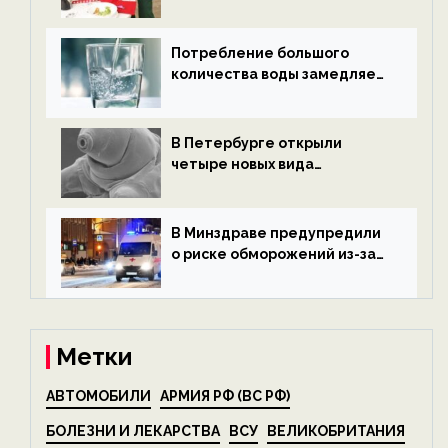
после Нового года — новости
экологии на ECOportal
Потребление большого
количества воды замедляет
старение — новости
экологии на ECOportal
В Петербурге открыли
четыре новых вида
микроскопических
беспозвоночных — новости
экологии на ECOportal
В Минздраве предупредили
о риске обморожений из-за
алкоголя — новости экологии
на ECOportal
Метки
АВТОМОБИЛИ
АРМИЯ РФ (ВС РФ)
БОЛЕЗНИ И ЛЕКАРСТВА
ВСУ
ВЕЛИКОБРИТАНИЯ