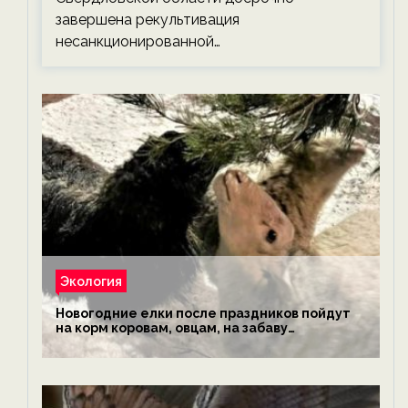
завершена рекультивация
несанкционированной…
Экология
Новогодние елки после праздников пойдут
на корм коровам, овцам, на забаву
обезьянам, львам и леопардам — новости
экологии на ECOportal