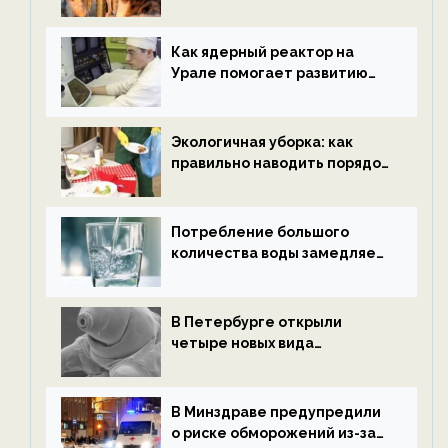
нетрезвыми гостями —
новости экологии на
ECOportal
Как ядерный реактор на
Урале помогает развитию
водородной энергетики —
новости экологии на
ECOportal
Экологичная уборка: как
правильно наводить порядок
после Нового года — новости
экологии на ECOportal
Потребление большого
количества воды замедляет
старение — новости
экологии на ECOportal
В Петербурге открыли
четыре новых вида
микроскопических
беспозвоночных — новости
экологии на ECOportal
В Минздраве предупредили
о риске обморожений из-за