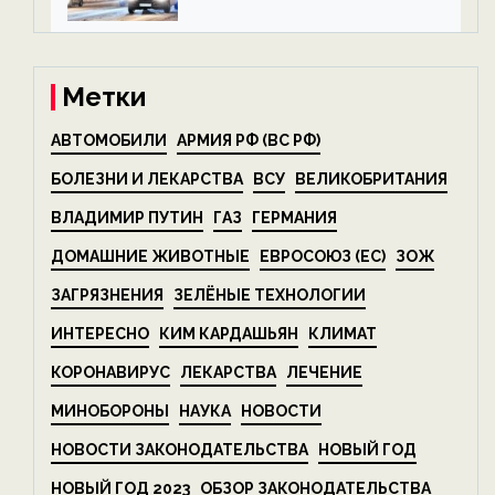
алкоголя — новости экологии
на ECOportal
Метки
АВТОМОБИЛИ
АРМИЯ РФ (ВС РФ)
БОЛЕЗНИ И ЛЕКАРСТВА
ВСУ
ВЕЛИКОБРИТАНИЯ
ВЛАДИМИР ПУТИН
ГАЗ
ГЕРМАНИЯ
ДОМАШНИЕ ЖИВОТНЫЕ
ЕВРОСОЮЗ (ЕС)
ЗОЖ
ЗАГРЯЗНЕНИЯ
ЗЕЛЁНЫЕ ТЕХНОЛОГИИ
ИНТЕРЕСНО
КИМ КАРДАШЬЯН
КЛИМАТ
КОРОНАВИРУС
ЛЕКАРСТВА
ЛЕЧЕНИЕ
МИНОБОРОНЫ
НАУКА
НОВОСТИ
НОВОСТИ ЗАКОНОДАТЕЛЬСТВА
НОВЫЙ ГОД
НОВЫЙ ГОД 2023
ОБЗОР ЗАКОНОДАТЕЛЬСТВА