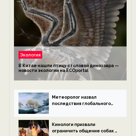
Экология
В Китае нашли птицу с головой динозавра —
новости экологии на ECOportal
Метеоролог назвал
последствия глобального
потепления к концу века —
новости экологии на
ECOportal
Кинологи призвали
ограничить общение собак с