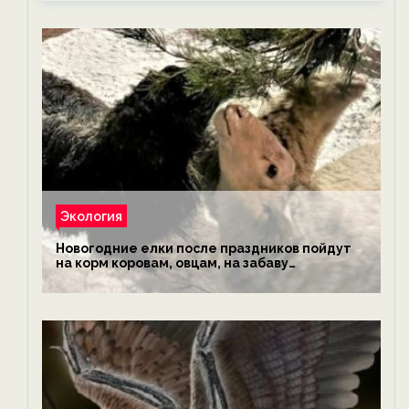
Экология
Новогодние елки после праздников пойдут
на корм коровам, овцам, на забаву
обезьянам, львам и леопардам — новости
экологии на ECOportal