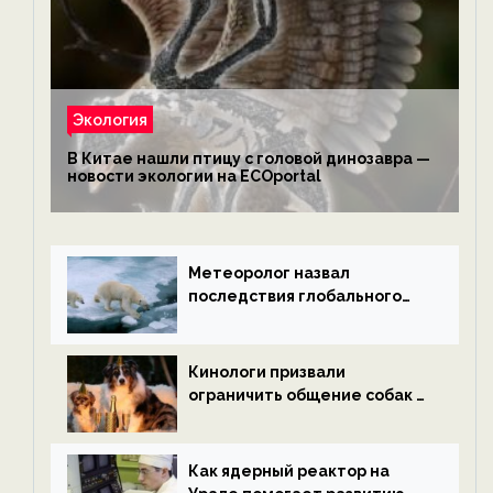
Экология
В Китае нашли птицу с головой динозавра —
новости экологии на ECOportal
Метеоролог назвал
последствия глобального
потепления к концу века —
новости экологии на
ECOportal
Кинологи призвали
ограничить общение собак с
нетрезвыми гостями —
новости экологии на
ECOportal
Как ядерный реактор на