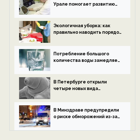
Урале помогает развитию
водородной энергетики —
новости экологии на
ECOportal
Экологичная уборка: как
правильно наводить порядок
после Нового года — новости
экологии на ECOportal
Потребление большого
количества воды замедляет
старение — новости
экологии на ECOportal
В Петербурге открыли
четыре новых вида
микроскопических
беспозвоночных — новости
экологии на ECOportal
В Минздраве предупредили
о риске обморожений из-за
алкоголя — новости экологии
на ECOportal