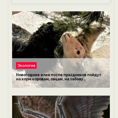
Экология
Новогодние елки после праздников пойдут
на корм коровам, овцам, на забаву
обезьянам, львам и леопардам — новости
экологии на ECOportal