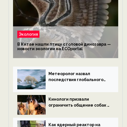
Экология
В Китае нашли птицу с головой динозавра —
новости экологии на ECOportal
Метеоролог назвал
последствия глобального
потепления к концу века —
новости экологии на
ECOportal
Кинологи призвали
ограничить общение собак с
нетрезвыми гостями —
новости экологии на
ECOportal
Как ядерный реактор на