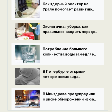
ECOportal
Как ядерный реактор на
Урале помогает развитию
водородной энергетики —
новости экологии на
ECOportal
Экологичная уборка: как
правильно наводить порядок
после Нового года — новости
экологии на ECOportal
Потребление большого
количества воды замедляет
старение — новости
экологии на ECOportal
В Петербурге открыли
четыре новых вида
микроскопических
беспозвоночных — новости
экологии на ECOportal
В Минздраве предупредили
о риске обморожений из-за
алкоголя — новости экологии
на ECOportal